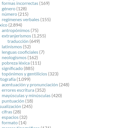
formas incorrectas
(169)
género
(128)
número
(215)
regímenes verbales
(155)
xico
(2.894)
antropónimos
(75)
extranjerismos
(1.255)
traducción
(649)
latinismos
(52)
lenguas cooficiales
(7)
neologismos
(162)
pobreza léxica
(111)
significado
(885)
topónimos y gentilicios
(323)
tografía
(1.099)
acentuación y pronunciación
(248)
errores escritura
(352)
mayúsculas y minúsculas
(420)
puntuación
(18)
sualización
(245)
cifras
(28)
espacios
(32)
formato
(14)
marcas tipográficas
(171)