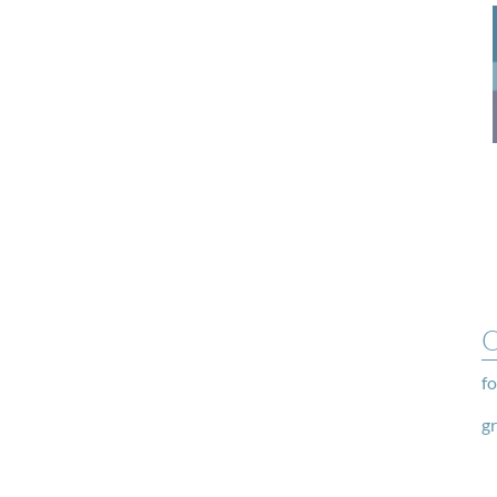
O
fo
g