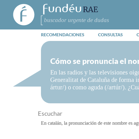
FundéuRAE
- Fundación
del Español
Buscar
Urgente
RECOMENDACIONES
CONSULTAS
Cómo se pronuncia el no
En las radios y las televisiones oi
Generalitat de Cataluña de forma in
ártur/) o como aguda (/artúr/). ¿Cuá
Escuchar
En catalán, la pronunciación de este nombre es agu