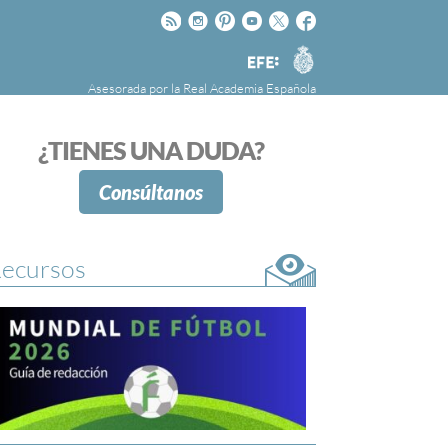
Rss
Instagram
Pinteres
Youtube
Twitter
Facebook
RAE
Agencia
EFE
Asesorada por la
Real Academia Española
nú
NOTICIAS
SOBRE LA FUNDÉURAE
¿TIENES UNA DUDA?
FundéuRAE es una fundación patrocinada por
la Agencia Efe y la Real Academia Española,
Consúltanos
cuyo objetivo es colaborar con el buen uso del
español en los medios de comunicación y en
Internet.
ecursos