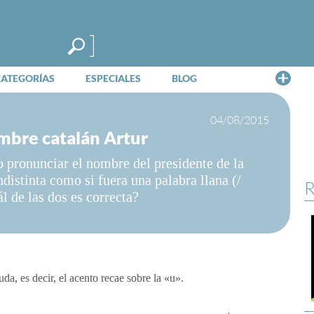
Me
CATEGORÍAS
ESPECIALES
BLOG
04/08/2015
mbre catalán Artur
go pronunciar el nombre del presidente de la
distinta como si fuera una palabra llana (/
R
l de las dos es correcta?
da, es decir, el acento recae sobre la «u».