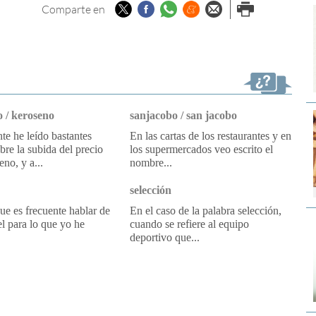
Twitter
Facebook
Whatsapp
Menéame
Enviar por
Imprimir
Comparte en
email
 / keroseno
sanjacobo / san jacobo
e he leído bastantes
En las cartas de los restaurantes y en
obre la subida del precio
los supermercados veo escrito el
eno, y a...
nombre...
selección
e es frecuente hablar de
En el caso de la palabra selección,
l para lo que yo he
cuando se refiere al equipo
deportivo que...