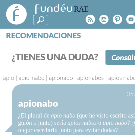
FundéuRAE
- Fundación
Rss
Instagr
Pinte
Y
del Español
Urgente
RECOMENDACIONES
Real Acad
CONSULTAS
CATEGORÍAS
¿TIENES UNA DUDA?
Consúl
ESPECIALES
BLOG
NOTICIAS
apio
|
apio-nabo
|
apionabo
|
apionabos
|
apios nab
SOBRE LA FUNDÉURAE
05
apionabo
FundéuRAE es una fundación patrocinada por la 
y la Real Academia Española, cuyo objetivo es co
¿El plural de
apio nabo
(que he visto escrito así
el buen uso del español en los medios de comuni
guión o junto) sería
apios nabos
o
apio nabo
? ¿
Internet.
mejor escribirlo junto para evitar dudas?