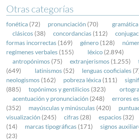
Otras categorías
fonética
(72)
pronunciación
(70)
gramática
clásicos
(38)
concordancias
(112)
conjugac
formas incorrectas
(169)
género
(128)
núme
regímenes verbales
(155)
léxico
(2.894)
antropónimos
(75)
extranjerismos
(1.255)
(649)
latinismos
(52)
lenguas cooficiales
(7
neologismos
(162)
pobreza léxica
(111)
signi
(885)
topónimos y gentilicios
(323)
ortogra
acentuación y pronunciación
(248)
errores es
(352)
mayúsculas y minúsculas
(420)
puntua
visualización
(245)
cifras
(28)
espacios
(32)
(14)
marcas tipográficas
(171)
signos auxilia
(23)