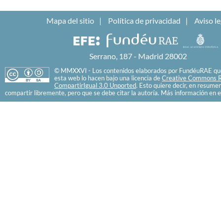
Mapa del sitio
Política de privacidad
Aviso le
Serrano, 187 - Madrid 28002
© MMXXVI - Los contenidos elaborados por FundéuRAE que
esta web lo hacen bajo una licencia de
Creative Commons R
CompartirIgual 3.0 Unported
. Esto quiere decir, en resume
compartir libremente, pero que se debe citar la autoría. Más información en e