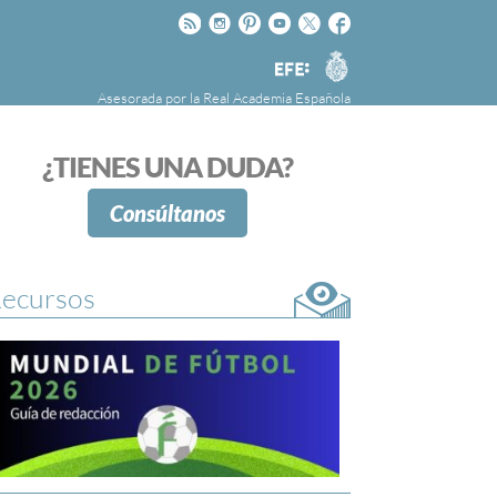
Rss
Instagram
Pinteres
Youtube
Twitter
Facebook
RAE
Agencia
EFE
Asesorada por la
Real Academia Española
nú
NOTICIAS
SOBRE LA FUNDÉURAE
¿TIENES UNA DUDA?
FundéuRAE es una fundación patrocinada por
la Agencia Efe y la Real Academia Española,
Consúltanos
cuyo objetivo es colaborar con el buen uso del
español en los medios de comunicación y en
Internet.
ecursos