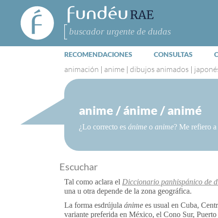
FundéuRAE
- Fundación
del Español
Buscar
Urgente
RECOMENDACIONES
CONSULTAS
animación
|
anime
|
dibujos animados
|
japoné
anime / ánime / animé
¿Lo correcto es
ánime
o
anime
? Me refiero a
Escuchar
Tal como aclara el
Diccionario panhispánico de 
una u otra depende de la zona geográfica.
La forma esdrújula
ánime
es usual en Cuba, Centro
variante preferida en México, el Cono Sur, Puerto