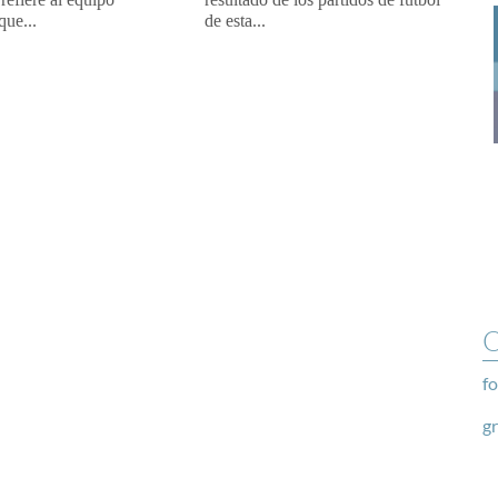
que...
de esta...
O
fo
g