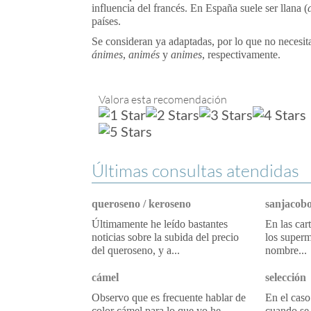
influencia del francés. En España suele ser llana (
países.
Se consideran ya adaptadas, por lo que no necesit
ánimes
,
animés
y
animes
, respectivamente.
Valora esta recomendación
Últimas consultas atendidas
queroseno / keroseno
sanjacobo
Últimamente he leído bastantes
En las car
noticias sobre la subida del precio
los superm
del queroseno, y a...
nombre...
cámel
selección
Observo que es frecuente hablar de
En el caso
color cámel para lo que yo he
cuando se 