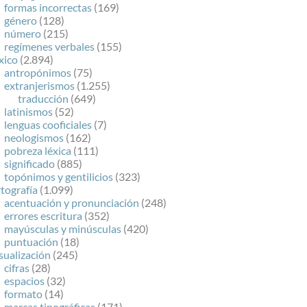
formas incorrectas
(169)
género
(128)
número
(215)
regímenes verbales
(155)
xico
(2.894)
antropónimos
(75)
extranjerismos
(1.255)
traducción
(649)
latinismos
(52)
lenguas cooficiales
(7)
neologismos
(162)
pobreza léxica
(111)
significado
(885)
topónimos y gentilicios
(323)
tografía
(1.099)
acentuación y pronunciación
(248)
errores escritura
(352)
mayúsculas y minúsculas
(420)
puntuación
(18)
sualización
(245)
cifras
(28)
espacios
(32)
formato
(14)
marcas tipográficas
(171)