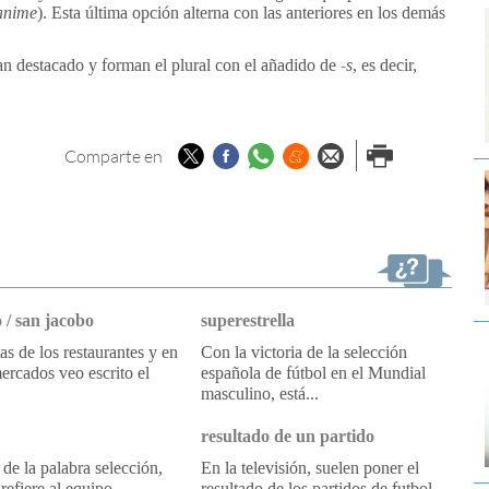
anime
). Esta última opción alterna con las anteriores en los demás
an destacado y forman el plural con el añadido de
-⁠s
, es decir,
Twitter
Facebook
Whatsapp
Menéame
Enviar por
Imprimir
Comparte en
email
 / san jacobo
superestrella
tas de los restaurantes y en
Con la victoria de la selección
ercados veo escrito el
española de fútbol en el Mundial
masculino, está...
resultado de un partido
 de la palabra selección,
En la televisión, suelen poner el
refiere al equipo
resultado de los partidos de futbol