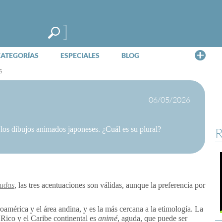
Me
CATEGORÍAS
ESPECIALES
BLOG
s
06/05/2026
 los dibujos animados japoneses. ¿Cuál es su plural?
R
dudas
, las tres acentuaciones son válidas, aunque la preferencia por
américa y el área andina, y es la más cercana a la etimología. La
 Rico y el Caribe continental es
animé
, aguda, que puede ser