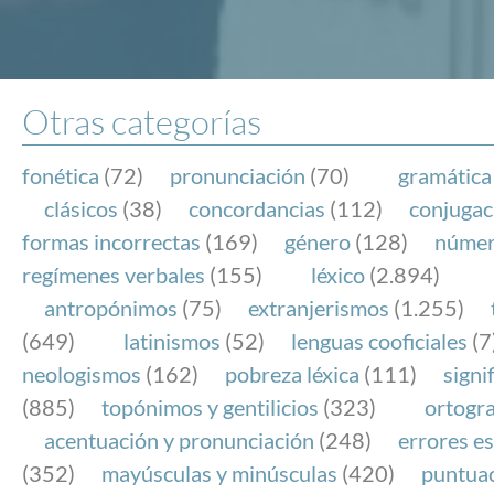
Otras categorías
fonética
(72)
pronunciación
(70)
gramática
clásicos
(38)
concordancias
(112)
conjugac
formas incorrectas
(169)
género
(128)
núme
regímenes verbales
(155)
léxico
(2.894)
antropónimos
(75)
extranjerismos
(1.255)
(649)
latinismos
(52)
lenguas cooficiales
(7
neologismos
(162)
pobreza léxica
(111)
signi
(885)
topónimos y gentilicios
(323)
ortogra
acentuación y pronunciación
(248)
errores es
(352)
mayúsculas y minúsculas
(420)
puntua