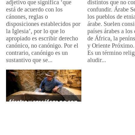
adjetivo que significa ‘que
distintos que no co
está de acuerdo con los
confundir. Árabe Se
cánones, reglas o
los pueblos de etni
disposiciones establecidos por
árabe. Suelen consi
la Iglesia’, por lo que lo
países árabes a los 
apropiado es escribir derecho
de África, la penín
canónico, no canónigo. Por el
y Oriente Próximo
contrario, canónigo es un
Es un término relig
sustantivo que se...
aludir...
féretro
y
sarcófago
no son
lo mismo
Los sustantivos féretro y
sarcófago no son sinónimos,