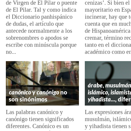
de Virgen de El Pilar o puente
cenizas’. Si bien el
de El Pilar. Tal y como indica
mayoritario en Esp
el Diccionario panhispánico
incinerar, hay que 
de dudas, el artículo que
cuenta que en muc
antecede normalmente a los
de Hispanoamérica
sobrenombres o apodos se
cremar, término re
escribe con minúscula porque
tanto en el diccion
no...
académico como en
árabe
,
musulmá
canónico
y
canónigo
no
islámico
,
islamist
son sinónimos
yihadista...,
difer
Las palabras canónico y
Las expresiones ár
canónigo tienen significados
musulmán, islámico
diferentes. Canónico es un
y yihadista tienen 