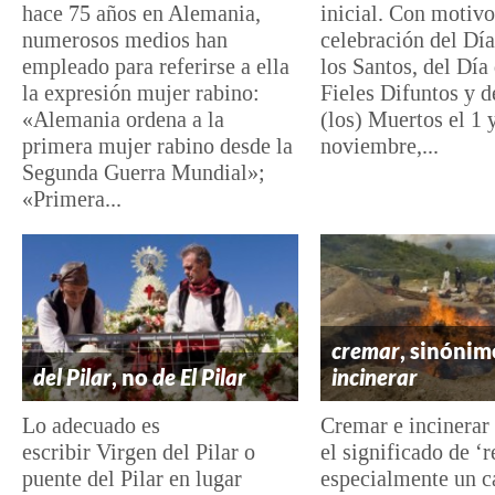
hace 75 años en Alemania,
inicial. Con motivo
numerosos medios han
celebración del Dí
empleado para referirse a ella
los Santos, del Día 
la expresión mujer rabino:
Fieles Difuntos y d
«Alemania ordena a la
(los) Muertos el 1 
primera mujer rabino desde la
noviembre,...
Segunda Guerra Mundial»;
«Primera...
cremar
, sinónim
del Pilar
, no
de El Pilar
incinerar
Lo adecuado es
Cremar e incinerar
escribir Virgen del Pilar o
el significado de ‘r
puente del Pilar en lugar
especialmente un c