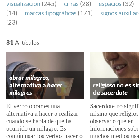
visualización
(245)
cifras
(28)
espacios
(32)
(14)
marcas tipográficas
(171)
signos auxilia
(23)
81
Artículos
obrar milagros
,
alternativa a
hacer
religioso
no es s
milagros
de
sacerdote
El verbo obrar es una
Sacerdote no signif
alternativa a hacer o realizar
mismo que religios
cuando se habla de que ha
observado que en
ocurrido un milagro. Es
informaciones sobre
común usar los verbos hacer o
muchos medios usa