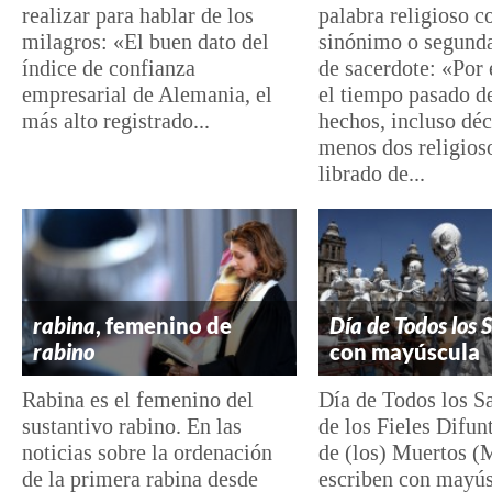
realizar para hablar de los
palabra religioso 
milagros: «El buen dato del
sinónimo o segunda
índice de confianza
de sacerdote: «Por 
empresarial de Alemania, el
el tiempo pasado d
más alto registrado...
hechos, incluso déc
menos dos religios
librado de...
rabina
, femenino de
Día de Todos los 
rabino
con mayúscula
Rabina es el femenino del
Día de Todos los S
sustantivo rabino. En las
de los Fieles Difun
noticias sobre la ordenación
de (los) Muertos (
de la primera rabina desde
escriben con mayú