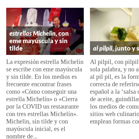
estrellas Michelin
, con
eme mayúscula y sin
tilde
al pilpil
, junto y 
La expresión estrella Michelin
Al pilpil, con pilpi
se escribe con eme mayúscula
sola palabra, y no al
y sin tilde. En los medios es
al pil pil, es la for
frecuente encontrar frases
correcta de referirs
como «Cómo conseguir una
español a la ‘salsa
estrella Michelín» o «Cierra
de aceite, guindilla
por la COVID un restaurante
los medios de com
con tres estrellas Michelín».
sitios web culinari
Michelin, sin tilde y con
emplean formas com
mayúscula inicial, es el
nombre de...