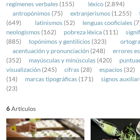
regímenes verbales
(155)
léxico
(2.894)
antropónimos
(75)
extranjerismos
(1.255)
(649)
latinismos
(52)
lenguas cooficiales
(7
neologismos
(162)
pobreza léxica
(111)
signi
(885)
topónimos y gentilicios
(323)
ortogra
acentuación y pronunciación
(248)
errores es
(352)
mayúsculas y minúsculas
(420)
puntua
visualización
(245)
cifras
(28)
espacios
(32)
(14)
marcas tipográficas
(171)
signos auxilia
(23)
6
Artículos