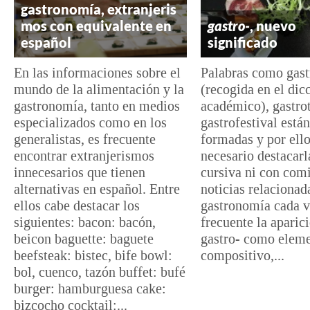
gastronomía, extranjeris
mos con equivalente en
gastro-
, nuevo
español
significado
En las informaciones sobre el
Palabras como gast
mundo de la alimentación y la
(recogida en el dic
gastronomía, tanto en medios
académico), gastro
especializados como en los
gastrofestival está
generalistas, es frecuente
formadas y por ello
encontrar extranjerismos
necesario destacarl
innecesarios que tienen
cursiva ni con comi
alternativas en español. Entre
noticias relacionad
ellos cabe destacar los
gastronomía cada v
siguientes: bacon: bacón,
frecuente la aparic
beicon baguette: baguete
gastro- como elem
beefsteak: bistec, bife bowl:
compositivo,...
bol, cuenco, tazón buffet: bufé
burger: hamburguesa cake:
bizcocho cocktail:...