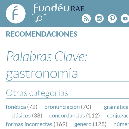
FundéuRAE
- Fundación
Rss
Instagr
Pinte
Y
del Español
Urgente
RECOMENDACIONES
Real Acad
CONSULTAS
CATEGORÍAS
Palabras Clave:
ESPECIALES
BLOG
gastronomía
NOTICIAS
SOBRE LA FUNDÉURAE
Otras categorías
FundéuRAE es una fundación patrocinada por la 
y la Real Academia Española, cuyo objetivo es co
fonética
(72)
pronunciación
(70)
gramática
el buen uso del español en los medios de comuni
clásicos
(38)
concordancias
(112)
conjugac
Internet.
formas incorrectas
(169)
género
(128)
núme