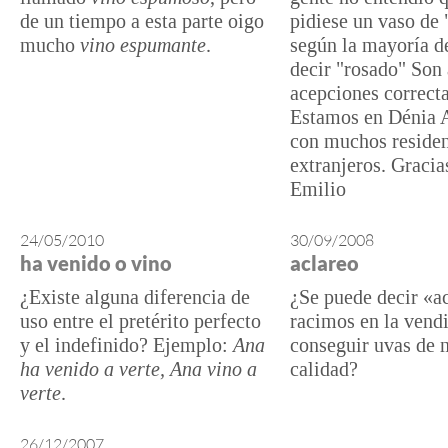
de un tiempo a esta parte oigo
pidiese un vaso de 
mucho
vino espumante
.
según la mayoría d
decir "rosado" Son
acepciones correct
Estamos en Dénia A
con muchos residen
extranjeros. Graci
Emilio
24/05/2010
30/09/2008
ha venido o vino
aclareo
¿Existe alguna diferencia de
¿Se puede decir «a
uso entre el pretérito perfecto
racimos en la vend
y el indefinido? Ejemplo:
Ana
conseguir uvas de 
ha venido a verte, Ana vino a
calidad?
verte
.
26/12/2007