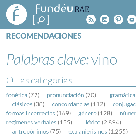
FundéuRAE
- Fundación
Rss
Instagr
Pinte
Y
del Español
Urgente
RECOMENDACIONES
Real Acad
CONSULTAS
CATEGORÍAS
Palabras clave:
vino
ESPECIALES
BLOG
NOTICIAS
Otras categorías
SOBRE LA FUNDÉURAE
fonética
(72)
pronunciación
(70)
gramática
FundéuRAE es una fundación patrocinada por la 
clásicos
(38)
concordancias
(112)
conjugac
y la Real Academia Española, cuyo objetivo es co
formas incorrectas
(169)
género
(128)
núme
el buen uso del español en los medios de comuni
regímenes verbales
(155)
léxico
(2.894)
Internet.
antropónimos
(75)
extranjerismos
(1.255)