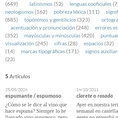
(649)
latinismos
(52)
lenguas cooficiales
(7
neologismos
(162)
pobreza léxica
(111)
signi
(885)
topónimos y gentilicios
(323)
ortogra
acentuación y pronunciación
(248)
errores es
(352)
mayúsculas y minúsculas
(420)
puntua
visualización
(245)
cifras
(28)
espacios
(32)
(14)
marcas tipográficas
(171)
signos auxilia
(23)
5
Artículos
25/05/2026
19/10/2011
espumante / espumoso
clarete
o
rosado
¿Cómo se le dice al vino que
Ayer en nuestra ter
hace espuma? Siempre lo he
semanal en castell
llamado
vino espumoso
, pero
gente no entendió 