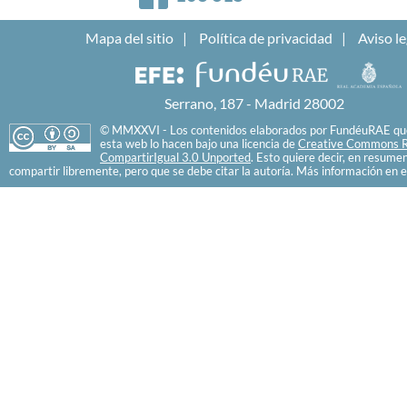
Mapa del sitio
Política de privacidad
Aviso le
Serrano, 187 - Madrid 28002
© MMXXVI - Los contenidos elaborados por FundéuRAE que
esta web lo hacen bajo una licencia de
Creative Commons R
CompartirIgual 3.0 Unported
. Esto quiere decir, en resume
compartir libremente, pero que se debe citar la autoría. Más información en e