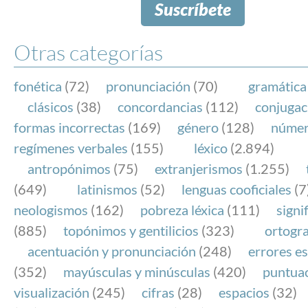
Suscríbete
Otras categorías
fonética
(72)
pronunciación
(70)
gramática
clásicos
(38)
concordancias
(112)
conjugac
formas incorrectas
(169)
género
(128)
núme
regímenes verbales
(155)
léxico
(2.894)
antropónimos
(75)
extranjerismos
(1.255)
(649)
latinismos
(52)
lenguas cooficiales
(7
neologismos
(162)
pobreza léxica
(111)
signi
(885)
topónimos y gentilicios
(323)
ortogra
acentuación y pronunciación
(248)
errores es
(352)
mayúsculas y minúsculas
(420)
puntua
visualización
(245)
cifras
(28)
espacios
(32)