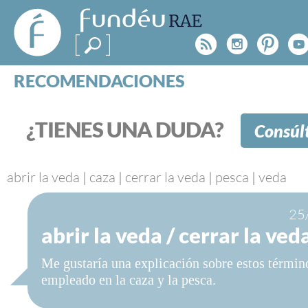
FundéuRAE
- Fundación
Rss
Instagr
Pinte
Y
del Español
Urgente
RECOMENDACIONES
Real Acad
CONSULTAS
CATEGORÍAS
¿TIENES UNA DUDA?
Consúl
ESPECIALES
BLOG
NOTICIAS
abrir la veda
|
caza
|
cerrar la veda
|
pesca
|
veda
SOBRE LA FUNDÉURAE
25
abrir la veda / cerrar la ved
FundéuRAE es una fundación patrocinada por la 
y la Real Academia Española, cuyo objetivo es co
Me gustaría una explicación sobre estos términ
el buen uso del español en los medios de comuni
empleado en la caza y la pesca.
Internet.