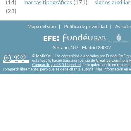
(14)
marcas tipográficas
(171)
signos auxilia
(23)
Mapa del sitio
Política de privacidad
Aviso le
Serrano, 187 - Madrid 28002
© MMXXVI - Los contenidos elaborados por FundéuRAE que
esta web lo hacen bajo una licencia de
Creative Commons R
CompartirIgual 3.0 Unported
. Esto quiere decir, en resume
compartir libremente, pero que se debe citar la autoría. Más información en e