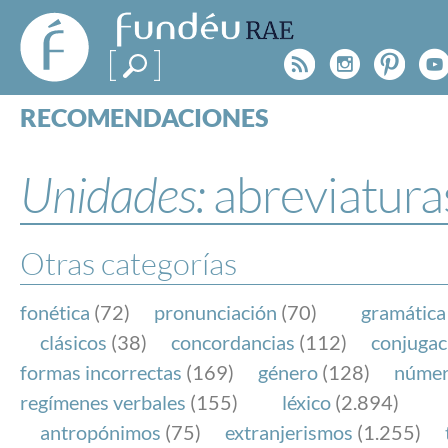
FundéuRAE
- Fundación
Rss
Instagr
Pinte
Y
del Español
Urgente
RECOMENDACIONES
Real Acad
CONSULTAS
CATEGORÍAS
Unidades:
abreviatura
ESPECIALES
BLOG
NOTICIAS
Otras categorías
SOBRE LA FUNDÉURAE
fonética
(72)
pronunciación
(70)
gramática
FundéuRAE es una fundación patrocinada por la 
clásicos
(38)
concordancias
(112)
conjugac
y la Real Academia Española, cuyo objetivo es co
formas incorrectas
(169)
género
(128)
núme
el buen uso del español en los medios de comuni
regímenes verbales
(155)
léxico
(2.894)
Internet.
antropónimos
(75)
extranjerismos
(1.255)