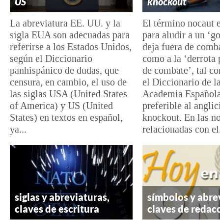
US
knockout
La abreviatura EE. UU. y la
El término nocaut e
sigla EUA son adecuadas para
para aludir a un ‘g
referirse a los Estados Unidos,
deja fuera de comba
según el Diccionario
como a la ‘derrota 
panhispánico de dudas, que
de combate’, tal c
censura, en cambio, el uso de
el Diccionario de l
las siglas USA (United States
Academia Española
of America) y US (United
preferible al angli
States) en textos en español,
knockout. En las no
ya...
relacionadas con el.
siglas y abreviaturas,
símbolos y abre
claves de escritura
claves de redac