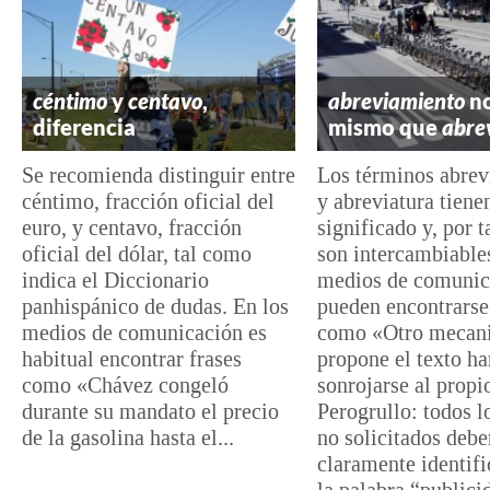
céntimo
y
centavo
,
abreviamiento
no
diferencia
mismo que
abre
Se recomienda distinguir entre
Los términos abre
céntimo, fracción oficial del
y abreviatura tienen
euro, y centavo, fracción
significado y, por t
oficial del dólar, tal como
son intercambiables
indica el Diccionario
medios de comunic
panhispánico de dudas. En los
pueden encontrarse
medios de comunicación es
como «Otro mecan
habitual encontrar frases
propone el texto ha
como «Chávez congeló
sonrojarse al propi
durante su mandato el precio
Perogrullo: todos 
de la gasolina hasta el...
no solicitados debe
claramente identif