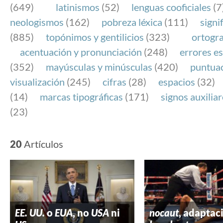
(649)
latinismos
(52)
lenguas cooficiales
(7
neologismos
(162)
pobreza léxica
(111)
signi
(885)
topónimos y gentilicios
(323)
ortogra
acentuación y pronunciación
(248)
errores es
(352)
mayúsculas y minúsculas
(420)
puntua
visualización
(245)
cifras
(28)
espacios
(32)
(14)
marcas tipográficas
(171)
signos auxilia
(23)
20
Artículos
EE. UU.
o
EUA
, no
USA
ni
nocaut
, adaptac