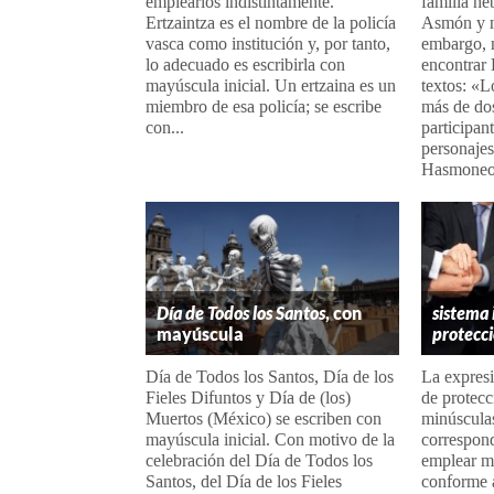
emplearlos indistintamente.
familia he
Ertzaintza es el nombre de la policía
Asmón y 
vasca como institución y, por tanto,
embargo, n
lo adecuado es escribirla con
encontrar
mayúscula inicial. Un ertzaina es un
textos: «
miembro de esa policía; se escribe
más de do
con...
participan
personajes
Hasmoneos
Día de Todos los Santos
, con
sistema 
mayúscula
protecc
Día de Todos los Santos, Día de los
La expresi
Fieles Difuntos y Día de (los)
de protecc
Muertos (México) se escriben con
minúsculas
mayúscula inicial. Con motivo de la
correspond
celebración del Día de Todos los
emplear m
Santos, del Día de los Fieles
conforme a