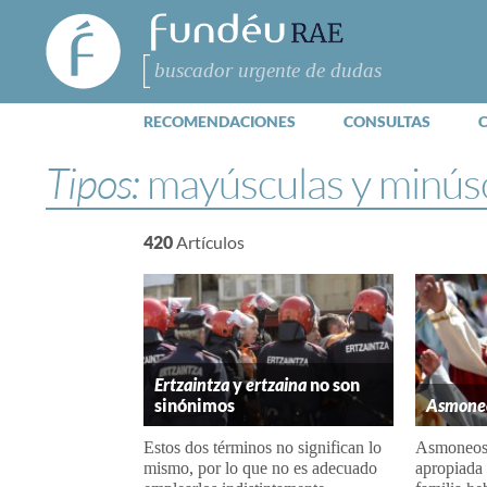
FundéuRAE
- Fundación
del Español
Buscar
Urgente
RECOMENDACIONES
CONSULTAS
Tipos:
mayúsculas y minús
420
Artículos
Ertzaintza
y
ertzaina
no son
sinónimos
Asmone
Estos dos términos no significan lo
Asmoneos e
mismo, por lo que no es adecuado
apropiada 