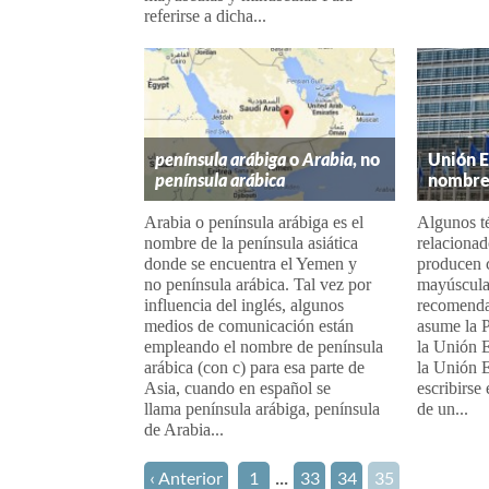
referirse a dicha...
península arábiga
o
Arabia
, no
Unión E
península arábica
nombres
Arabia o península arábiga es el
Algunos t
nombre de la península asiática
relaciona
donde se encuentra el Yemen y
producen 
no península arábica. Tal vez por
mayúscula
influencia del inglés, algunos
recomendab
medios de comunicación están
asume la P
empleando el nombre de península
la Unión 
arábica (con c) para esa parte de
la Unión 
Asia, cuando en español se
escribirse
llama península arábiga, península
de un...
de Arabia...
...
‹ Anterior
1
33
34
35