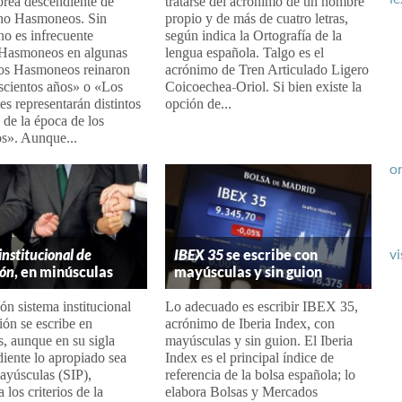
brea descendiente de
tratarse del acrónimo de un nombre
no Hasmoneos. Sin
propio y de más de cuatro letras,
o es infrecuente
según indica la Ortografía de la
 Hasmoneos en algunas
lengua española. Talgo es el
Los Hasmoneos reinaron
acrónimo de Tren Articulado Ligero
scientos años» o «Los
Coicoechea-Oriol. Si bien existe la
tes representarán distintos
opción de...
 de la época de los
». Aunque...
or
vi
institucional de
IBEX 35
se escribe con
ión
, en minúsculas
mayúsculas y sin guion
ón sistema institucional
Lo adecuado es escribir IBEX 35,
ión se escribe en
acrónimo de Iberia Index, con
, aunque en su sigla
mayúsculas y sin guion. El Iberia
iente lo apropiado sea
Index es el principal índice de
ayúsculas (SIP),
referencia de la bolsa española; lo
 los criterios de la
elabora Bolsas y Mercados