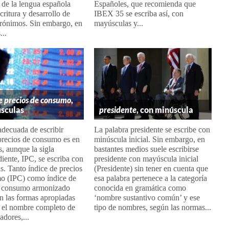
 de la lengua española
Españoles, que recomienda que
critura y desarrollo de
IBEX 35 se escriba así, con
crónimos. Sin embargo, en
mayúsculas y...
...
e precios de consumo
,
sculas
presidente
, con minúscula
decuada de escribir
La palabra presidente se escribe con
precios de consumo es en
minúscula inicial. Sin embargo, en
, aunque la sigla
bastantes medios suele escribirse
iente, IPC, se escriba con
presidente con mayúscula inicial
. Tanto índice de precios
(Presidente) sin tener en cuenta que
o (IPC) como índice de
esa palabra pertenece a la categoría
e consumo armonizado
conocida en gramática como
n las formas apropiadas
‘nombre sustantivo común’ y ese
r el nombre completo de
tipo de nombres, según las normas...
adores,...