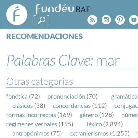
FundéuRAE
- Fundación
Rss
Instagr
Pinte
Y
del Español
Urgente
RECOMENDACIONES
Real Acad
CONSULTAS
CATEGORÍAS
Palabras Clave:
mar
ESPECIALES
BLOG
NOTICIAS
Otras categorías
SOBRE LA FUNDÉURAE
fonética
(72)
pronunciación
(70)
gramática
FundéuRAE es una fundación patrocinada por la 
clásicos
(38)
concordancias
(112)
conjugac
y la Real Academia Española, cuyo objetivo es co
formas incorrectas
(169)
género
(128)
núme
el buen uso del español en los medios de comuni
regímenes verbales
(155)
léxico
(2.894)
Internet.
antropónimos
(75)
extranjerismos
(1.255)