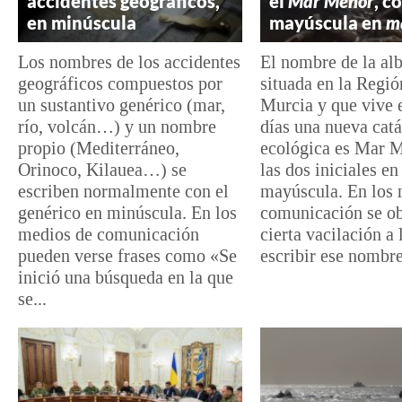
accidentes geográficos,
el
Mar Menor
, c
en minúscula
mayúscula en
m
Los nombres de los accidentes
El nombre de la al
geográficos compuestos por
situada en la Regió
un sustantivo genérico (mar,
Murcia y que vive 
río, volcán…) y un nombre
días una nueva catá
propio (Mediterráneo,
ecológica es Mar M
Orinoco, Kilauea…) se
las dos iniciales en
escriben normalmente con el
mayúscula. En los 
genérico en minúscula. En los
comunicación se o
medios de comunicación
cierta vacilación a 
pueden verse frases como «Se
escribir ese nombre:
inició una búsqueda en la que
se...