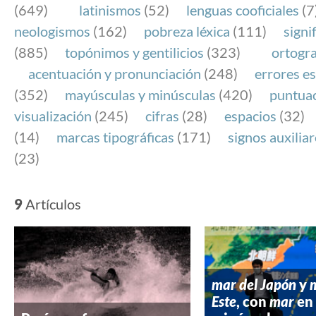
(649)
latinismos
(52)
lenguas cooficiales
(7
neologismos
(162)
pobreza léxica
(111)
signi
(885)
topónimos y gentilicios
(323)
ortogra
acentuación y pronunciación
(248)
errores es
(352)
mayúsculas y minúsculas
(420)
puntua
visualización
(245)
cifras
(28)
espacios
(32)
(14)
marcas tipográficas
(171)
signos auxilia
(23)
9
Artículos
mar del Japón
y
Este
, con
mar
en