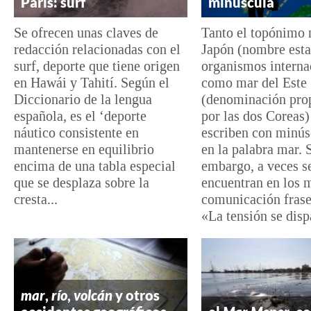
París: surf
minúscula
Se ofrecen unas claves de
Tanto el topónimo 
redacción relacionadas con el
Japón (nombre esta
surf, deporte que tiene origen
organismos interna
en Hawái y Tahití. Según el
como mar del Este
Diccionario de la lengua
(denominación pro
española, es el ‘deporte
por las dos Coreas)
náutico consistente en
escriben con minúsc
mantenerse en equilibrio
en la palabra mar. 
encima de una tabla especial
embargo, a veces s
que se desplaza sobre la
encuentran en los 
cresta...
comunicación fras
«La tensión se dispa
mar
,
río
,
volcán
y otros