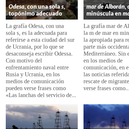
Odesa
, con una sola
s
,
mar de Alborán
,
topónimo adecuado
minúscula en
ma
La grafía Odesa, con una
La grafía mar de A
sola s, es la adecuada para
la m de mar en min
referirse a esta ciudad del sur
la apropiada para re
de Ucrania, por lo que se
parte más occident
desaconseja escribir Odessa.
Mediterráneo. Sin 
Con motivo del
en los medios de
enfrentamiento naval entre
comunicación, en e
Rusia y Ucrania, en los
las noticias referid
medios de comunicación
rescate de migrant
pueden verse frases como
verse frases como..
«Las lanchas del servicio de...