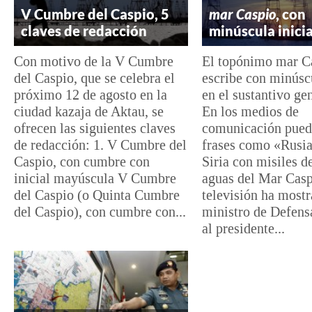
V Cumbre del Caspio, 5
mar Caspio
, con
claves de redacción
minúscula inici
Con motivo de la V Cumbre
El topónimo mar C
del Caspio, que se celebra el
escribe con minúscu
próximo 12 de agosto en la
en el sustantivo ge
ciudad kazaja de Aktau, se
En los medios de
ofrecen las siguientes claves
comunicación pued
de redacción: 1. V Cumbre del
frases como «Rusia
Caspio, con cumbre con
Siria con misiles d
inicial mayúscula V Cumbre
aguas del Mar Casp
del Caspio (o Quinta Cumbre
televisión ha mostr
del Caspio), con cumbre con...
ministro de Defens
al presidente...