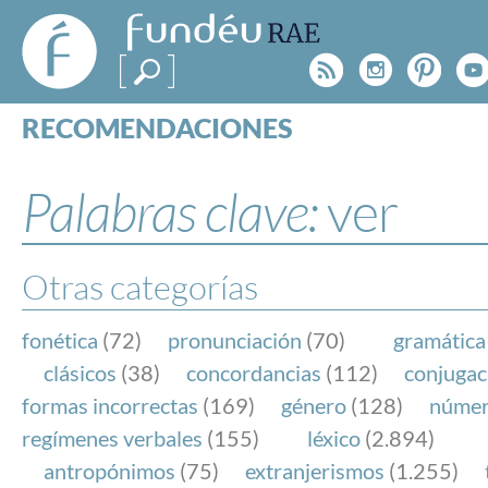
FundéuRAE
- Fundación
Rss
Instagr
Pinte
Y
del Español
Urgente
RECOMENDACIONES
Real Acad
CONSULTAS
CATEGORÍAS
Palabras clave:
ver
ESPECIALES
BLOG
NOTICIAS
Otras categorías
SOBRE LA FUNDÉURAE
fonética
(72)
pronunciación
(70)
gramática
FundéuRAE es una fundación patrocinada por la 
clásicos
(38)
concordancias
(112)
conjugac
y la Real Academia Española, cuyo objetivo es co
formas incorrectas
(169)
género
(128)
núme
el buen uso del español en los medios de comuni
regímenes verbales
(155)
léxico
(2.894)
Internet.
antropónimos
(75)
extranjerismos
(1.255)