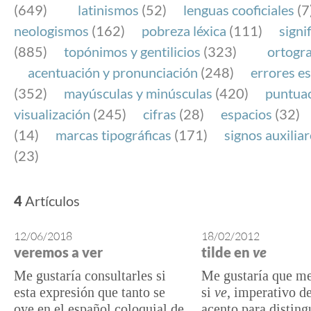
(649)
latinismos
(52)
lenguas cooficiales
(7
neologismos
(162)
pobreza léxica
(111)
signi
(885)
topónimos y gentilicios
(323)
ortogra
acentuación y pronunciación
(248)
errores es
(352)
mayúsculas y minúsculas
(420)
puntua
visualización
(245)
cifras
(28)
espacios
(32)
(14)
marcas tipográficas
(171)
signos auxilia
(23)
4
Artículos
12/06/2018
18/02/2012
veremos a ver
tilde en
ve
Me gustaría consultarles si
Me gustaría que me
esta expresión que tanto se
si
ve
, imperativo d
oye en el español coloquial de
acento para disting