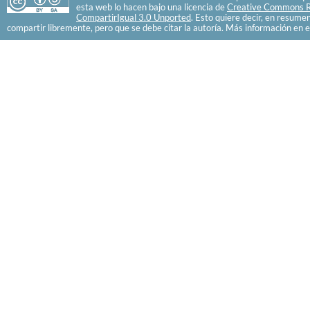
esta web lo hacen bajo una licencia de
Creative Commons R
CompartirIgual 3.0 Unported
. Esto quiere decir, en resume
compartir libremente, pero que se debe citar la autoría. Más información en e