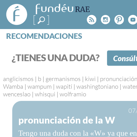
FundéuRAE
- Fundación
Rss
Instagr
Pinte
Y
del Español
Urgente
RECOMENDACIONES
Real Acad
CONSULTAS
CATEGORÍAS
¿TIENES UNA DUDA?
Consúl
ESPECIALES
BLOG
NOTICIAS
anglicismos
|
b
|
germanismos
|
kiwi
|
pronunciació
Wamba
|
wampum
|
wapití
|
washingtoniano
|
wate
SOBRE LA FUNDÉURAE
wenceslao
|
whisqui
|
wolframio
FundéuRAE es una fundación patrocinada por la 
07
y la Real Academia Española, cuyo objetivo es co
pronunciación de la W
el buen uso del español en los medios de comuni
Internet.
Tengo una duda con la «W» ya que en