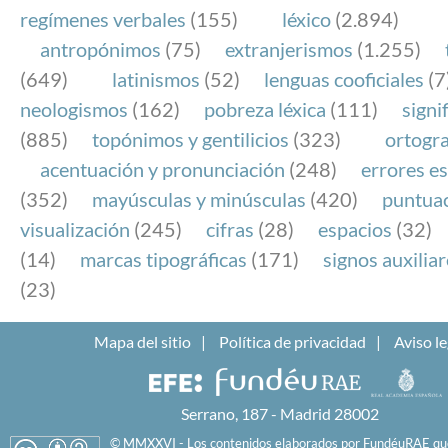
regímenes verbales
(155)
léxico
(2.894)
antropónimos
(75)
extranjerismos
(1.255)
(649)
latinismos
(52)
lenguas cooficiales
(7
neologismos
(162)
pobreza léxica
(111)
signi
(885)
topónimos y gentilicios
(323)
ortogra
acentuación y pronunciación
(248)
errores es
(352)
mayúsculas y minúsculas
(420)
puntua
visualización
(245)
cifras
(28)
espacios
(32)
(14)
marcas tipográficas
(171)
signos auxilia
(23)
Mapa del sitio
Política de privacidad
Aviso le
Serrano, 187 - Madrid 28002
© MMXXVI - Los contenidos elaborados por FundéuRAE que