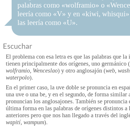
palabras como «wolframio» o «Wence
leería como «V» y en «kiwi, whisqui» 
las leería como «U».
Escuchar
El problema con esa letra es que las palabras que la
tienen principalmente dos orígenes, uno germánico (
wolframio, Wenceslao
) y otro anglosajón (
web, wash
waterpolo
).
En el primer caso, la uve doble se pronuncia en esp
una uve o una be, y en el segundo, de forma similar 
pronuncian los anglosajones. También se pronuncia 
última forma en las palabras de orígenes distintos a 
anteriores pero que nos han llegado a través del ingl
wapití, wampum
).