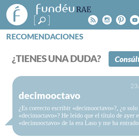
FundéuRAE
- Fundación
Rss
Instagr
Pinte
Y
del Español
Urgente
RECOMENDACIONES
Real Acad
CONSULTAS
CATEGORÍAS
¿TIENES UNA DUDA?
Consúl
ESPECIALES
BLOG
NOTICIAS
23
SOBRE LA FUNDÉURAE
decimooctavo
FundéuRAE es una fundación patrocinada por la 
¿Es correcto escribir «decimooctavo»?, ¿o solo
y la Real Academia Española, cuyo objetivo es co
«decimoctavo»? He leído que el título de ayer e
el buen uso del español en los medios de comuni
«decimooctavo» de la era Laso y me ha entrado
Internet.