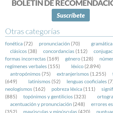
BOLETÍN DE RECOMENDACI
Suscríbete
Otras categorías
fonética
(72)
pronunciación
(70)
gramática
clásicos
(38)
concordancias
(112)
conjugac
formas incorrectas
(169)
género
(128)
núme
regímenes verbales
(155)
léxico
(2.894)
antropónimos
(75)
extranjerismos
(1.255)
(649)
latinismos
(52)
lenguas cooficiales
(7
neologismos
(162)
pobreza léxica
(111)
signi
(885)
topónimos y gentilicios
(323)
ortogra
acentuación y pronunciación
(248)
errores es
(352)
mayúsculas y minúsculas
(420)
puntua