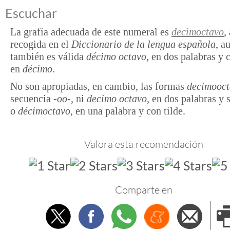
Escuchar
La grafía adecuada de este numeral es
decimoctavo
,
recogida en el
Diccionario de la lengua española
, a
también es válida
décimo octavo
, en dos palabras y 
en
décimo
.
No son apropiadas, en cambio, las formas
decimooct
secuencia
-oo-
, ni
decimo octavo
, en dos palabras y s
o
décimoctavo
, en una palabra y con tilde.
Valora esta recomendación
Comparte en
Twitter
Facebook
Whatsapp
Menéame
Envi
e