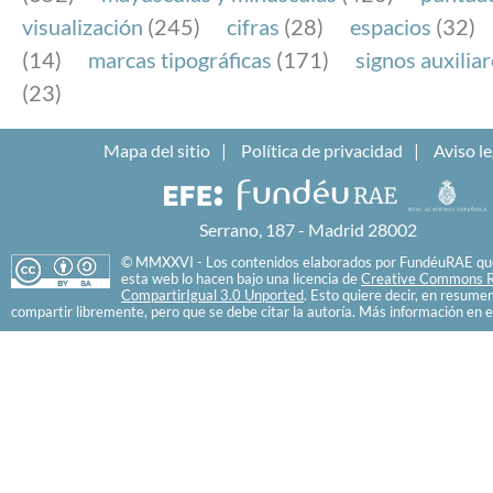
visualización
(245)
cifras
(28)
espacios
(32)
(14)
marcas tipográficas
(171)
signos auxilia
(23)
Mapa del sitio
Política de privacidad
Aviso le
Serrano, 187 - Madrid 28002
© MMXXVI - Los contenidos elaborados por FundéuRAE que
esta web lo hacen bajo una licencia de
Creative Commons R
CompartirIgual 3.0 Unported
. Esto quiere decir, en resume
compartir libremente, pero que se debe citar la autoría. Más información en e