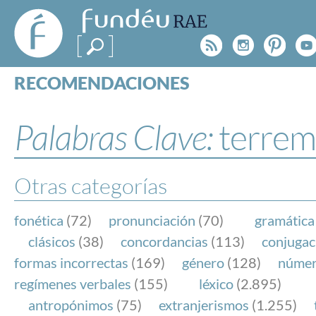
FundéuRAE
- Fundación
Rss
Instagr
Pinte
Y
del Español
Urgente
RECOMENDACIONES
Real Acad
CONSULTAS
CATEGORÍAS
Palabras Clave:
terrem
ESPECIALES
BLOG
NOTICIAS
Otras categorías
SOBRE LA FUNDÉURAE
fonética
(72)
pronunciación
(70)
gramática
FundéuRAE es una fundación patrocinada por la 
clásicos
(38)
concordancias
(113)
conjugac
y la Real Academia Española, cuyo objetivo es co
formas incorrectas
(169)
género
(128)
núme
el buen uso del español en los medios de comuni
regímenes verbales
(155)
léxico
(2.895)
Internet.
antropónimos
(75)
extranjerismos
(1.255)