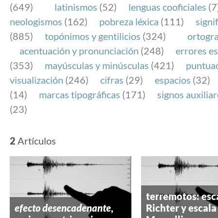
(649)
latinismos
(52)
lenguas cooficiales
(7
neologismos
(162)
pobreza léxica
(111)
signi
(885)
topónimos y gentilicios
(324)
ortogra
acentuación y pronunciación
(248)
errores es
(353)
mayúsculas y minúsculas
(421)
puntua
visualización
(246)
cifras
(29)
espacios
(32)
(14)
marcas tipográficas
(171)
signos auxilia
(23)
2
Artículos
terremotos: esc
efecto desencadenante
,
Richter y escala