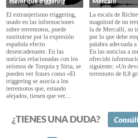
mejor que
triggering
Mercalli
El extranjerismo triggering,
La escala de Richte
usado en las informaciones
magnitud de un ter
sobre terremotos, puede
la de Mercalli, su i
sustituirse por la expresión
por lo que debe em
española efecto
palabra adecuada a
desencadenante. En las
En las noticias a m
noticias relacionadas con los
ofrecido informaci
seísmos de Turquía y Siria, se
siguiente: «Un dev
pueden ver frases como «El
terremoto de 8,8 gr
triggering se asocia a los
terremotos que, estando
alejados, tienen que ver...
¿TIENES UNA DUDA?
Consúl