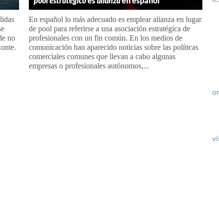
pool estratégico
es
alianza
en español
lidas
En español lo más adecuado es emplear alianza en lugar
se
de pool para referirse a una asociación estratégica de
 de no
profesionales con un fin común. En los medios de
izonte.
comunicación han aparecido noticias sobre las políticas
comerciales comunes que llevan a cabo algunas
empresas o profesionales autónomos,...
or
vi