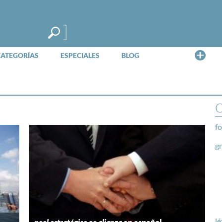
Me
CATEGORÍAS
ESPECIALES
BLOG
O
fo
g
lé