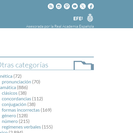
Rss
Instagram
Pinteres
Youtube
Twitter
Facebook
RAE
Agencia
EFE
Asesorada por la
Real Academia Española
nú
NOTICIAS
SOBRE LA FUNDÉURAE
FundéuRAE es una fundación patrocinada por
la Agencia Efe y la Real Academia Española,
cuyo objetivo es colaborar con el buen uso del
tras categorías
español en los medios de comunicación y en
Internet.
nética
(72)
pronunciación
(70)
ramática
(886)
clásicos
(38)
concordancias
(112)
conjugación
(38)
formas incorrectas
(169)
género
(128)
número
(215)
regímenes verbales
(155)
xico
(2.894)