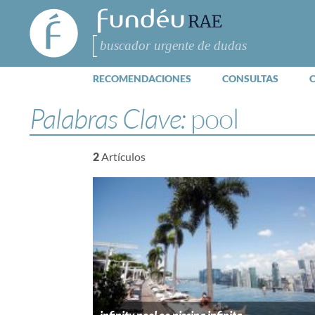
FundéuRAE
- Fundación
del Español
Buscar
Urgente
RECOMENDACIONES
CONSULTAS
Palabras Clave:
pool
2
Artículos