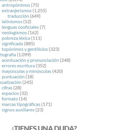
antropónimos
(75)
extranjerismos
(1.255)
traducción
(649)
latinismos
(52)
lenguas cooficiales
(7)
neologismos
(162)
pobreza léxica
(111)
significado
(885)
topónimos y gentilicios
(323)
tografía
(1.099)
acentuación y pronunciación
(248)
errores escritura
(352)
mayúsculas y minúsculas
(420)
puntuación
(18)
sualización
(245)
cifras
(28)
espacios
(32)
formato
(14)
marcas tipográficas
(171)
signos auxiliares
(23)
¿TIENES UNA DUDA?