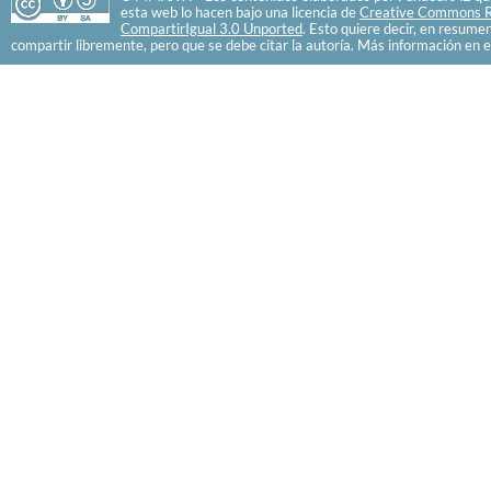
esta web lo hacen bajo una licencia de
Creative Commons R
CompartirIgual 3.0 Unported
. Esto quiere decir, en resume
compartir libremente, pero que se debe citar la autoría. Más información en e