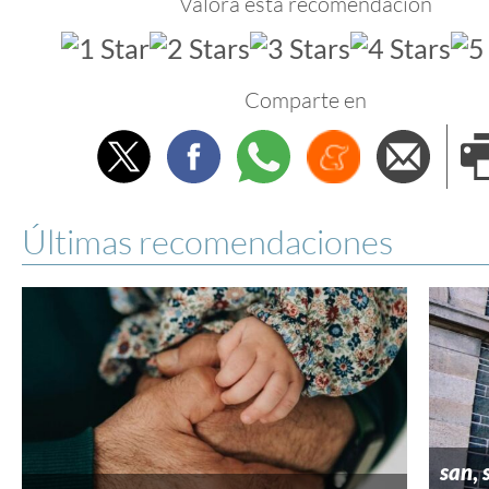
Valora esta recomendación
Comparte en
Twitter
Facebook
Whatsapp
Menéame
Envi
e
Últimas recomendaciones
san
,