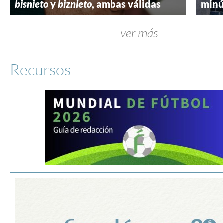
bisnieto
y
biznieto
, ambas válidas
minú
ver más
Recursos