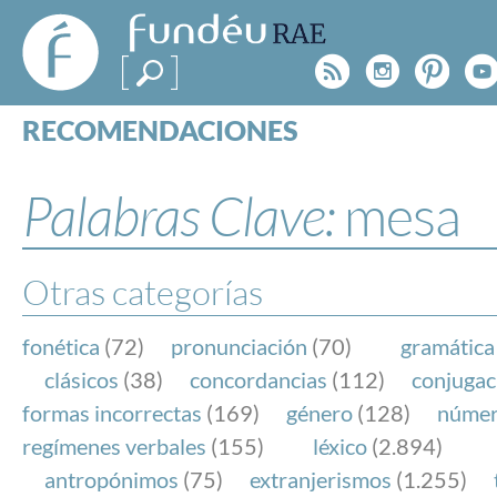
FundéuRAE
- Fundación
Rss
Instagr
Pinte
Y
del Español
Urgente
RECOMENDACIONES
Real Acad
CONSULTAS
CATEGORÍAS
Palabras Clave:
mesa
ESPECIALES
BLOG
NOTICIAS
Otras categorías
SOBRE LA FUNDÉURAE
fonética
(72)
pronunciación
(70)
gramática
FundéuRAE es una fundación patrocinada por la 
clásicos
(38)
concordancias
(112)
conjugac
y la Real Academia Española, cuyo objetivo es co
formas incorrectas
(169)
género
(128)
núme
el buen uso del español en los medios de comuni
regímenes verbales
(155)
léxico
(2.894)
Internet.
antropónimos
(75)
extranjerismos
(1.255)