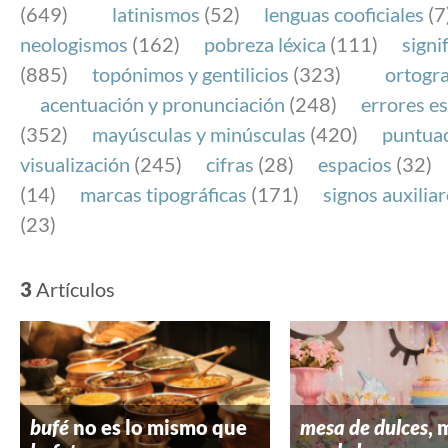
(649)
latinismos
(52)
lenguas cooficiales
(7
neologismos
(162)
pobreza léxica
(111)
signi
(885)
topónimos y gentilicios
(323)
ortogra
acentuación y pronunciación
(248)
errores es
(352)
mayúsculas y minúsculas
(420)
puntua
visualización
(245)
cifras
(28)
espacios
(32)
(14)
marcas tipográficas
(171)
signos auxilia
(23)
3
Artículos
bufé
no es lo mismo que
mesa de dulces
, 