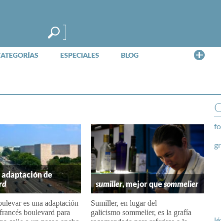
Me
CATEGORÍAS
ESPECIALES
BLOG
O
fo
g
, adaptación de
rd
sumiller
, mejor que
sommelier
bulevar es una adaptación
Sumiller, en lugar del
 francés boulevard para
galicismo sommelier, es la grafía
lé