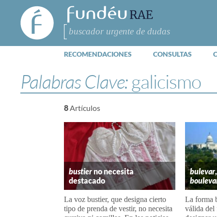
FundéuRAE
- Fundación
del Español
Buscar
Urgente
RECOMENDACIONES
CONSULTAS
Palabras Clave:
galicismo
8
Artículos
bustier
no necesita
bulevar
destacado
bouleva
La voz bustier, que designa cierto
La forma 
tipo de prenda de vestir, no necesita
válida del