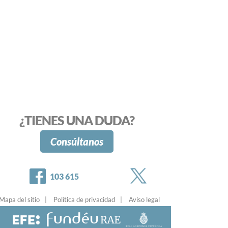
¿TIENES UNA DUDA?
Consúltanos
Twitter
Facebook
103 615
Mapa del sitio
Política de privacidad
Aviso legal