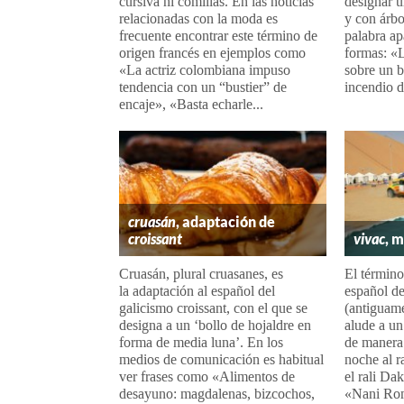
cursiva ni comillas. En las noticias
designar u
relacionadas con la moda es
y con árbo
frecuente encontrar este término de
palabra ap
origen francés en ejemplos como
formas: «L
«La actriz colombiana impuso
sobre un b
tendencia con un “bustier” de
incendio d
encaje», «Basta echarle...
cruasán
, adaptación de
croissant
vivac
, 
Cruasán, plural cruasanes, es
El término
la adaptación al español del
español de
galicismo croissant, con el que se
(antiguame
designa a un ‘bollo de hojaldre en
alude a u
forma de media luna’. En los
de manera 
medios de comunicación es habitual
noche al r
ver frases como «Alimentos de
el rali Da
desayuno: magdalenas, bizcochos,
«Nani Roma