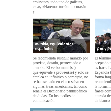
croissanes, todo tipo de galletas,
etc.», «Haremos turrón de curasán
y...
munido
, equivalentes
españoles
frac
y
fr
Se recomienda sustituir munido por
El término
provisto, dotado, pertrechado o
aceptado p
armado. El verbo munir(se),
es fracs.
que equivale a proveer(se) y solo se
Española t
emplea en infinitivo o participio, no
forma fraq
se ha asentado en el uso salvo en
recomienda
algunas áreas americanas, tal como
la forma m
señala el Diccionario panhispánico
frases co
de dudas. En los medios de
entrada de
comunicación...
de blanco y