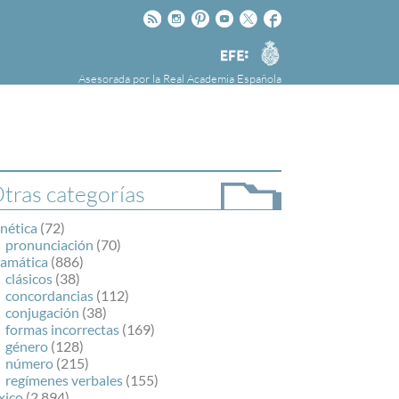
Rss
Instagram
Pinteres
Youtube
Twitter
Facebook
RAE
Agencia
EFE
Asesorada por la
Real Academia Española
nú
NOTICIAS
SOBRE LA FUNDÉURAE
FundéuRAE es una fundación patrocinada por
la Agencia Efe y la Real Academia Española,
cuyo objetivo es colaborar con el buen uso del
tras categorías
español en los medios de comunicación y en
Internet.
nética
(72)
pronunciación
(70)
ramática
(886)
clásicos
(38)
concordancias
(112)
conjugación
(38)
formas incorrectas
(169)
género
(128)
número
(215)
regímenes verbales
(155)
xico
(2.894)