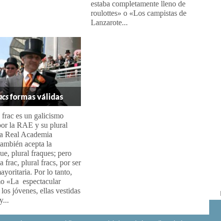
estaba completamente lleno de
roulottes» o «Los campistas de
Lanzarote...
acs
formas válidas
 frac es un galicismo
or la RAE y su plural
 La Real Academia
ambién acepta la
ue, plural fraques; pero
 frac, plural fracs, por ser
ayoritaria. Por lo tanto,
mo «La espectacular
 los jóvenes, ellas vestidas
...