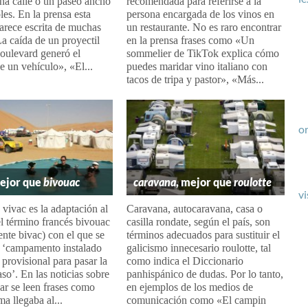
na calle o un paseo ancho
recomendada para referirse a la
les. En la prensa esta
persona encargada de los vinos en
arece escrita de muchas
un restaurante. No es raro encontrar
a caída de un proyectil
en la prensa frases como «Un
oulevard generó el
sommelier de TikTok explica cómo
e un vehículo», «El...
puedes maridar vino italiano con
tacos de tripa y pastor», «Más...
or
mejor que
bivouac
caravana
, mejor que
roulotte
vi
 vivac es la adaptación al
Caravana, autocaravana, casa o
l término francés bivouac
casilla rondate, según el país, son
nte bivac) con el que se
términos adecuados para sustituir el
n ‘campamento instalado
galicismo innecesario roulotte, tal
provisional para pasar la
como indica el Diccionario
aso’. En las noticias sobre
panhispánico de dudas. Por lo tanto,
kar se leen frases como
en ejemplos de los medios de
 llegaba al...
comunicación como «El campin