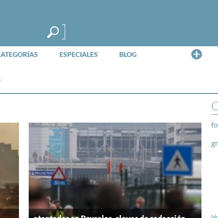
Me
CATEGORÍAS
ESPECIALES
BLOG
r
O
fo
g
lé