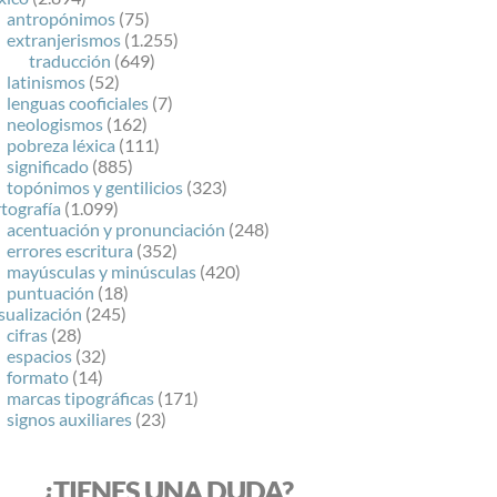
antropónimos
(75)
extranjerismos
(1.255)
traducción
(649)
latinismos
(52)
lenguas cooficiales
(7)
neologismos
(162)
pobreza léxica
(111)
significado
(885)
topónimos y gentilicios
(323)
tografía
(1.099)
acentuación y pronunciación
(248)
errores escritura
(352)
mayúsculas y minúsculas
(420)
puntuación
(18)
sualización
(245)
cifras
(28)
espacios
(32)
formato
(14)
marcas tipográficas
(171)
signos auxiliares
(23)
¿TIENES UNA DUDA?