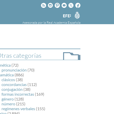
Rss
Instagram
Pinteres
Youtube
Twitter
Facebook
RAE
Agencia
EFE
Asesorada por la
Real Academia Española
nú
NOTICIAS
SOBRE LA FUNDÉURAE
FundéuRAE es una fundación patrocinada por
la Agencia Efe y la Real Academia Española,
cuyo objetivo es colaborar con el buen uso del
tras categorías
español en los medios de comunicación y en
Internet.
nética
(72)
pronunciación
(70)
ramática
(886)
clásicos
(38)
concordancias
(112)
conjugación
(38)
formas incorrectas
(169)
género
(128)
número
(215)
regímenes verbales
(155)
xico
(2.894)