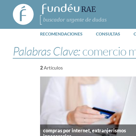
FundéuRAE
- Fundación
del Español
Buscar
Urgente
RECOMENDACIONES
CONSULTAS
Palabras Clave:
comercio m
2
Artículos
compras por internet, extranjerismos