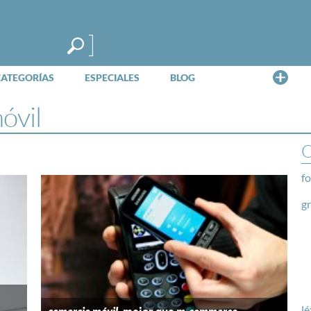
Me
CATEGORÍAS
ESPECIALES
BLOG
óvil
O
fo
g
lé