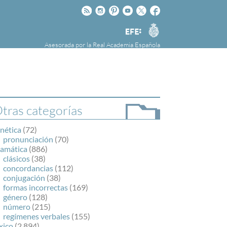
Rss
Instagram
Pinteres
Youtube
Twitter
Facebook
RAE
Agencia
EFE
Asesorada por la
Real Academia Española
nú
NOTICIAS
SOBRE LA FUNDÉURAE
FundéuRAE es una fundación patrocinada por
la Agencia Efe y la Real Academia Española,
cuyo objetivo es colaborar con el buen uso del
tras categorías
español en los medios de comunicación y en
Internet.
nética
(72)
pronunciación
(70)
ramática
(886)
clásicos
(38)
concordancias
(112)
conjugación
(38)
formas incorrectas
(169)
género
(128)
número
(215)
regímenes verbales
(155)
xico
(2.894)