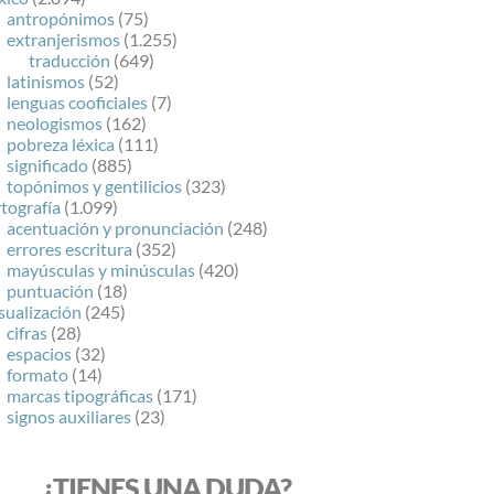
antropónimos
(75)
extranjerismos
(1.255)
traducción
(649)
latinismos
(52)
lenguas cooficiales
(7)
neologismos
(162)
pobreza léxica
(111)
significado
(885)
topónimos y gentilicios
(323)
tografía
(1.099)
acentuación y pronunciación
(248)
errores escritura
(352)
mayúsculas y minúsculas
(420)
puntuación
(18)
sualización
(245)
cifras
(28)
espacios
(32)
formato
(14)
marcas tipográficas
(171)
signos auxiliares
(23)
¿TIENES UNA DUDA?