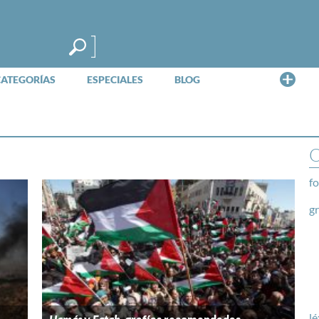
Me
CATEGORÍAS
ESPECIALES
BLOG
O
fo
g
lé