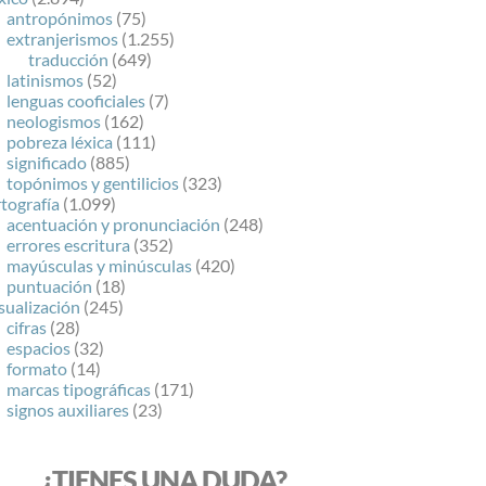
antropónimos
(75)
extranjerismos
(1.255)
traducción
(649)
latinismos
(52)
lenguas cooficiales
(7)
neologismos
(162)
pobreza léxica
(111)
significado
(885)
topónimos y gentilicios
(323)
tografía
(1.099)
acentuación y pronunciación
(248)
errores escritura
(352)
mayúsculas y minúsculas
(420)
puntuación
(18)
sualización
(245)
cifras
(28)
espacios
(32)
formato
(14)
marcas tipográficas
(171)
signos auxiliares
(23)
¿TIENES UNA DUDA?