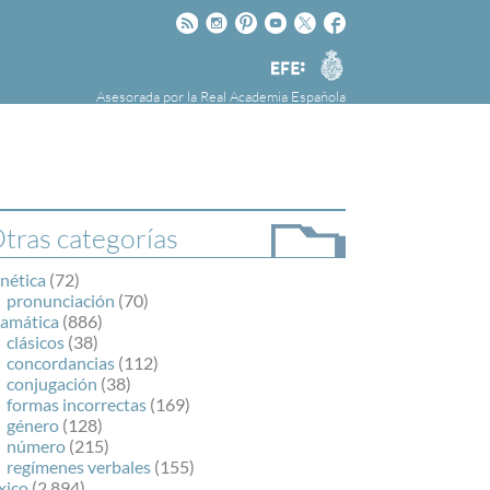
Rss
Instagram
Pinteres
Youtube
Twitter
Facebook
RAE
Agencia
EFE
Asesorada por la
Real Academia Española
nú
NOTICIAS
SOBRE LA FUNDÉURAE
FundéuRAE es una fundación patrocinada por
la Agencia Efe y la Real Academia Española,
cuyo objetivo es colaborar con el buen uso del
tras categorías
español en los medios de comunicación y en
Internet.
nética
(72)
pronunciación
(70)
ramática
(886)
clásicos
(38)
concordancias
(112)
conjugación
(38)
formas incorrectas
(169)
género
(128)
número
(215)
regímenes verbales
(155)
xico
(2.894)