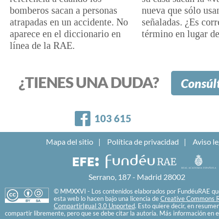
bomberos sacan a personas
nueva que sólo usa
atrapadas en un accidente. No
señaladas. ¿Es corr
aparece en el diccionario en
término en lugar de
línea de la RAE.
¿TIENES UNA DUDA?
Consúl
Facebook
103 615
Mapa del sitio
Política de privacidad
Aviso le
Serrano, 187 - Madrid 28002
© MMXXVI - Los contenidos elaborados por FundéuRAE que
esta web lo hacen bajo una licencia de
Creative Commons R
CompartirIgual 3.0 Unported
. Esto quiere decir, en resume
compartir libremente, pero que se debe citar la autoría. Más información en e