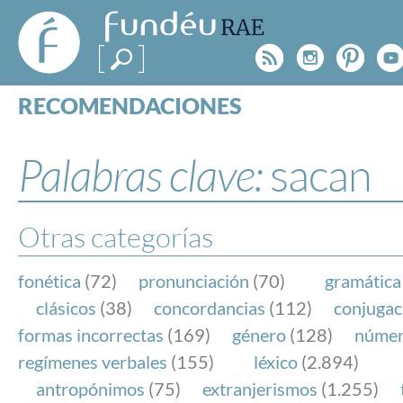
FundéuRAE
- Fundación
Rss
Instagr
Pinte
Y
del Español
Urgente
RECOMENDACIONES
Real Acad
CONSULTAS
CATEGORÍAS
Palabras clave:
sacan
ESPECIALES
BLOG
NOTICIAS
Otras categorías
SOBRE LA FUNDÉURAE
fonética
(72)
pronunciación
(70)
gramática
FundéuRAE es una fundación patrocinada por la 
clásicos
(38)
concordancias
(112)
conjugac
y la Real Academia Española, cuyo objetivo es co
formas incorrectas
(169)
género
(128)
núme
el buen uso del español en los medios de comuni
regímenes verbales
(155)
léxico
(2.894)
Internet.
antropónimos
(75)
extranjerismos
(1.255)