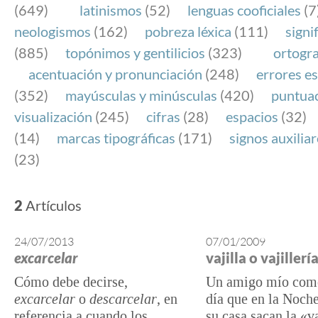
(649)
latinismos
(52)
lenguas cooficiales
(7
neologismos
(162)
pobreza léxica
(111)
signi
(885)
topónimos y gentilicios
(323)
ortogra
acentuación y pronunciación
(248)
errores es
(352)
mayúsculas y minúsculas
(420)
puntua
visualización
(245)
cifras
(28)
espacios
(32)
(14)
marcas tipográficas
(171)
signos auxilia
(23)
2
Artículos
24/07/2013
07/01/2009
excarcelar
vajilla o vajillerí
Cómo debe decirse,
Un amigo mío come
excarcelar
o
descarcelar
, en
día que en la Noch
referencia a cuando los
su casa sacan la «va