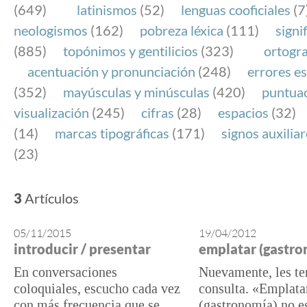
(649)
latinismos
(52)
lenguas cooficiales
(7
neologismos
(162)
pobreza léxica
(111)
signi
(885)
topónimos y gentilicios
(323)
ortogra
acentuación y pronunciación
(248)
errores es
(352)
mayúsculas y minúsculas
(420)
puntua
visualización
(245)
cifras
(28)
espacios
(32)
(14)
marcas tipográficas
(171)
signos auxilia
(23)
3
Artículos
05/11/2015
19/04/2012
introducir / presentar
emplatar (gastro
En conversaciones
Nuevamente, les te
coloquiales, escucho cada vez
consulta. «Emplata
con más frecuencia que se
(gastronomía) no e