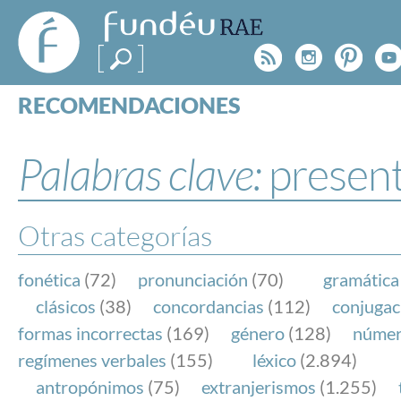
FundéuRAE
- Fundación
Rss
Instagr
Pinte
Y
del Español
Urgente
RECOMENDACIONES
Real Acad
CONSULTAS
CATEGORÍAS
Palabras clave:
presen
ESPECIALES
BLOG
NOTICIAS
Otras categorías
SOBRE LA FUNDÉURAE
fonética
(72)
pronunciación
(70)
gramática
FundéuRAE es una fundación patrocinada por la 
clásicos
(38)
concordancias
(112)
conjugac
y la Real Academia Española, cuyo objetivo es co
formas incorrectas
(169)
género
(128)
núme
el buen uso del español en los medios de comuni
regímenes verbales
(155)
léxico
(2.894)
Internet.
antropónimos
(75)
extranjerismos
(1.255)