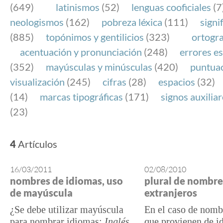
(649)
latinismos
(52)
lenguas cooficiales
(7
neologismos
(162)
pobreza léxica
(111)
signi
(885)
topónimos y gentilicios
(323)
ortogra
acentuación y pronunciación
(248)
errores es
(352)
mayúsculas y minúsculas
(420)
puntua
visualización
(245)
cifras
(28)
espacios
(32)
(14)
marcas tipográficas
(171)
signos auxilia
(23)
4
Artículos
16/03/2011
02/08/2010
nombres de idiomas, uso
plural de nombre
de mayúscula
extranjeros
¿Se debe utilizar mayúscula
En el caso de nomb
para nombrar idiomas:
Inglés,
que provienen de i