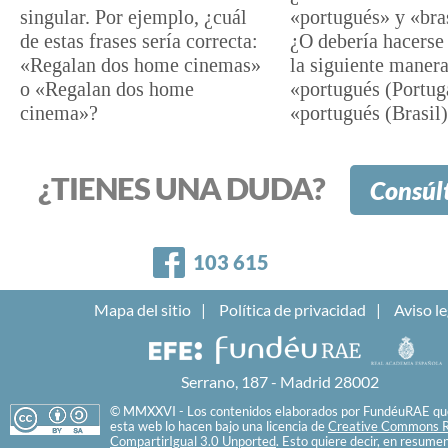
singular. Por ejemplo, ¿cuál
«portugués» y «bra
de estas frases sería correcta:
¿O debería hacerse
«Regalan dos home cinemas»
la siguiente manera
o «Regalan dos home
«portugués (Portug
cinema»?
«portugués (Brasil
¿TIENES UNA DUDA?
Consúl
Facebook
103 615
Mapa del sitio
Política de privacidad
Aviso le
Serrano, 187 - Madrid 28002
© MMXXVI - Los contenidos elaborados por FundéuRAE que
esta web lo hacen bajo una licencia de
Creative Commons R
CompartirIgual 3.0 Unported
. Esto quiere decir, en resume