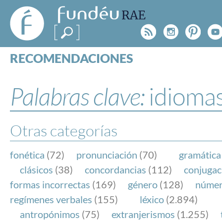
FundéuRAE
- Fundación
Rss
Instagr
Pinte
Y
del Español
Urgente
RECOMENDACIONES
Real Acad
CONSULTAS
CATEGORÍAS
Palabras clave:
idioma
ESPECIALES
BLOG
NOTICIAS
Otras categorías
SOBRE LA FUNDÉURAE
fonética
(72)
pronunciación
(70)
gramática
FundéuRAE es una fundación patrocinada por la 
clásicos
(38)
concordancias
(112)
conjugac
y la Real Academia Española, cuyo objetivo es co
formas incorrectas
(169)
género
(128)
núme
el buen uso del español en los medios de comuni
regímenes verbales
(155)
léxico
(2.894)
Internet.
antropónimos
(75)
extranjerismos
(1.255)