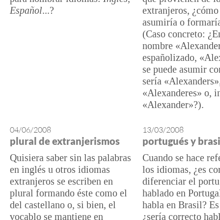
Español
...?
extranjeros, ¿cómo
asumiría o formaría
(Caso concreto: ¿E
nombre «Alexander
españolizado, «Ale
se puede asumir co
sería «Alexanders»
«Alexanderes» o, i
«Alexander»?).
04/06/2008
13/03/2008
plural de extranjerismos
portugués y bras
Quisiera saber sin las palabras
Cuando se hace ref
en inglés u otros idiomas
los idiomas, ¿es co
extranjeros se escriben en
diferenciar el port
plural formando éste como el
hablado en Portugal
del castellano o, si bien, el
habla en Brasil? Es
vocablo se mantiene en
¿sería correcto hab