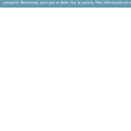
compartir libremente, pero que se debe citar la autoría. Más información en e