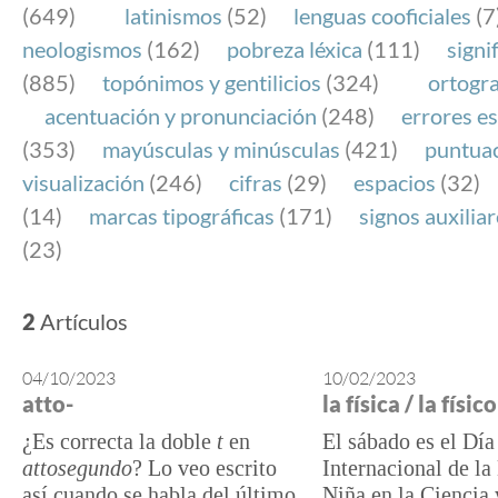
(649)
latinismos
(52)
lenguas cooficiales
(7
neologismos
(162)
pobreza léxica
(111)
signi
(885)
topónimos y gentilicios
(324)
ortogra
acentuación y pronunciación
(248)
errores es
(353)
mayúsculas y minúsculas
(421)
puntua
visualización
(246)
cifras
(29)
espacios
(32)
(14)
marcas tipográficas
(171)
signos auxilia
(23)
2
Artículos
04/10/2023
10/02/2023
atto-
la física / la físico
¿Es correcta la doble
t
en
El sábado es el Día
attosegundo
? Lo veo escrito
Internacional de la
así cuando se habla del último
Niña en la Ciencia