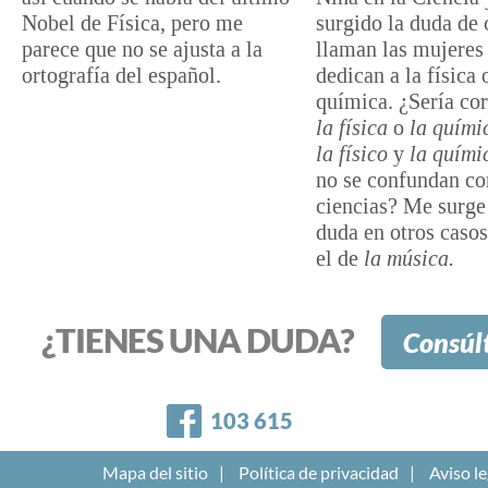
Nobel de Física, pero me
surgido la duda de
parece que no se ajusta a la
llaman las mujeres
ortografía del español.
dedican a la física 
química. ¿Sería cor
la física
o
la quími
la
físico
y
la quími
no se confundan co
ciencias
? Me surge
duda en otros caso
el de
la música.
¿TIENES UNA DUDA?
Consúl
Facebook
103 615
Mapa del sitio
Política de privacidad
Aviso le