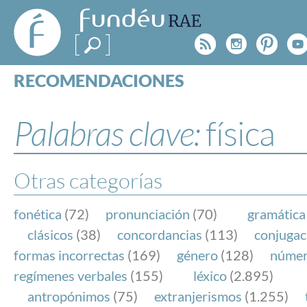
FundéuRAE
- Fundación
Rss
Instagr
Pinte
Y
del Español
Urgente
RECOMENDACIONES
Real Acad
CONSULTAS
CATEGORÍAS
Palabras clave:
física
ESPECIALES
BLOG
NOTICIAS
Otras categorías
SOBRE LA FUNDÉURAE
fonética
(72)
pronunciación
(70)
gramática
FundéuRAE es una fundación patrocinada por la 
clásicos
(38)
concordancias
(113)
conjugac
y la Real Academia Española, cuyo objetivo es co
formas incorrectas
(169)
género
(128)
núme
el buen uso del español en los medios de comuni
regímenes verbales
(155)
léxico
(2.895)
Internet.
antropónimos
(75)
extranjerismos
(1.255)