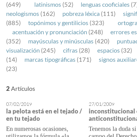
(649)
latinismos
(52)
lenguas cooficiales
(7
neologismos
(162)
pobreza léxica
(111)
signi
(885)
topónimos y gentilicios
(323)
ortogra
acentuación y pronunciación
(248)
errores es
(352)
mayúsculas y minúsculas
(420)
puntua
visualización
(245)
cifras
(28)
espacios
(32)
(14)
marcas tipográficas
(171)
signos auxilia
(23)
2
Artículos
07/02/2019
27/01/2009
la pelota está en el tejado /
inconstitucional
en tu tejado
anticonstitucion
En numerosas ocasiones,
Tenemos la duda si
utilizamos la fórmula «la
campo del Derecho