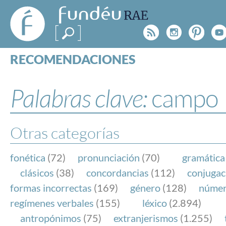
FundéuRAE
- Fundación
Rss
Instagr
Pinte
Y
del Español
Urgente
RECOMENDACIONES
Real Acad
CONSULTAS
CATEGORÍAS
Palabras clave:
campo
ESPECIALES
BLOG
NOTICIAS
Otras categorías
SOBRE LA FUNDÉURAE
fonética
(72)
pronunciación
(70)
gramática
FundéuRAE es una fundación patrocinada por la 
clásicos
(38)
concordancias
(112)
conjugac
y la Real Academia Española, cuyo objetivo es co
formas incorrectas
(169)
género
(128)
núme
el buen uso del español en los medios de comuni
regímenes verbales
(155)
léxico
(2.894)
Internet.
antropónimos
(75)
extranjerismos
(1.255)