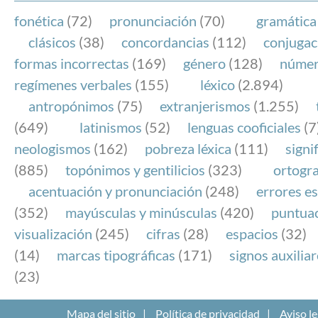
fonética
(72)
pronunciación
(70)
gramática
clásicos
(38)
concordancias
(112)
conjugac
formas incorrectas
(169)
género
(128)
núme
regímenes verbales
(155)
léxico
(2.894)
antropónimos
(75)
extranjerismos
(1.255)
(649)
latinismos
(52)
lenguas cooficiales
(7
neologismos
(162)
pobreza léxica
(111)
signi
(885)
topónimos y gentilicios
(323)
ortogra
acentuación y pronunciación
(248)
errores es
(352)
mayúsculas y minúsculas
(420)
puntua
visualización
(245)
cifras
(28)
espacios
(32)
(14)
marcas tipográficas
(171)
signos auxilia
(23)
Mapa del sitio
Política de privacidad
Aviso le