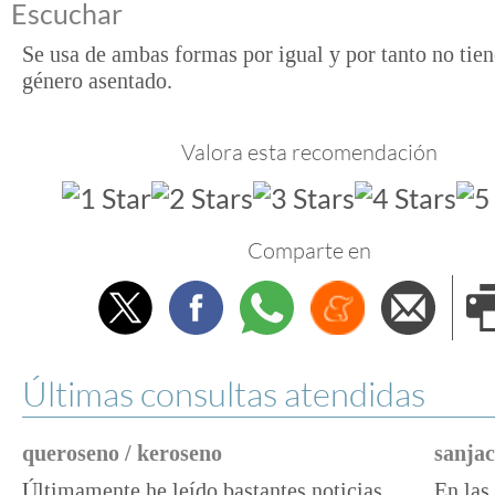
Escuchar
Se usa de ambas formas por igual y por tanto no tie
género asentado.
Valora esta recomendación
Comparte en
Twitter
Facebook
Whatsapp
Menéame
Envi
e
Últimas consultas atendidas
queroseno / keroseno
sanjac
Últimamente he leído bastantes noticias
En las 