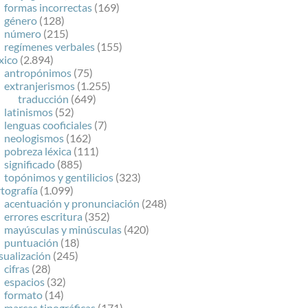
formas incorrectas
(169)
género
(128)
número
(215)
regímenes verbales
(155)
xico
(2.894)
antropónimos
(75)
extranjerismos
(1.255)
traducción
(649)
latinismos
(52)
lenguas cooficiales
(7)
neologismos
(162)
pobreza léxica
(111)
significado
(885)
topónimos y gentilicios
(323)
tografía
(1.099)
acentuación y pronunciación
(248)
errores escritura
(352)
mayúsculas y minúsculas
(420)
puntuación
(18)
sualización
(245)
cifras
(28)
espacios
(32)
formato
(14)
marcas tipográficas
(171)