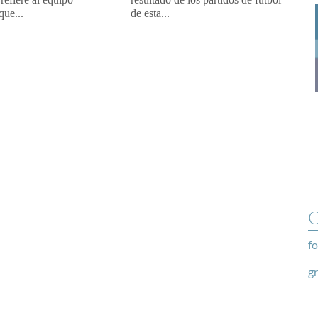
que...
de esta...
O
fo
g