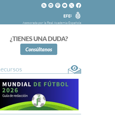
Rss
Instagram
Pinteres
Youtube
Twitter
Facebook
RAE
Agencia
EFE
Asesorada por la
Real Academia Española
nú
NOTICIAS
SOBRE LA FUNDÉURAE
¿TIENES UNA DUDA?
FundéuRAE es una fundación patrocinada por
la Agencia Efe y la Real Academia Española,
Consúltanos
cuyo objetivo es colaborar con el buen uso del
español en los medios de comunicación y en
Internet.
ecursos