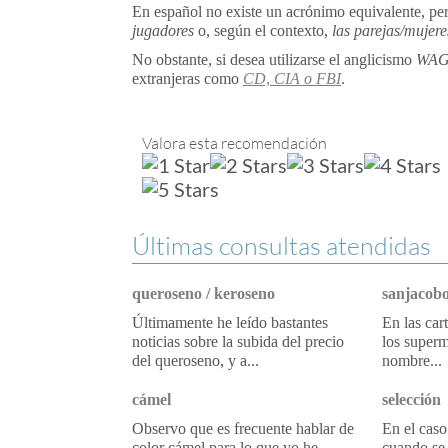
En español no existe un acrónimo equivalente, pe
jugadores
o, según el contexto,
las parejas/mujere
No obstante, si desea utilizarse el anglicismo
WA
extranjeras como
CD, CIA o
FBI
.
Valora esta recomendación
Últimas consultas atendidas
queroseno / keroseno
sanjacobo
Últimamente he leído bastantes
En las car
noticias sobre la subida del precio
los superm
del queroseno, y a...
nombre...
cámel
selección
Observo que es frecuente hablar de
En el caso
color cámel para lo que yo he
cuando se 