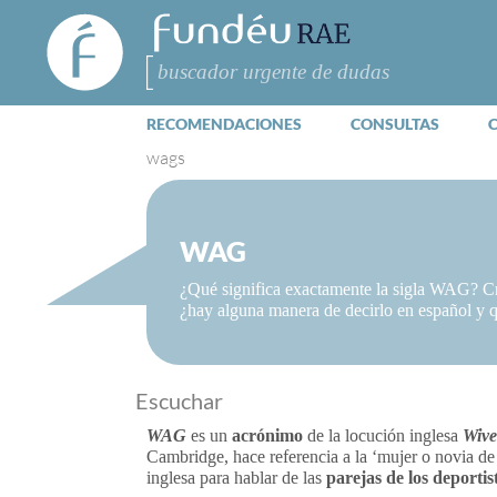
FundéuRAE
- Fundación
del Español
Buscar
Urgente
RECOMENDACIONES
CONSULTAS
wags
WAG
¿Qué significa exactamente la sigla WAG? Cr
¿hay alguna manera de decirlo en español y q
Escuchar
WAG
es un
acrónimo
de la locución inglesa
Wive
Cambridge, hace referencia a la ‘mujer o novia de
inglesa para hablar de las
parejas de los deportis