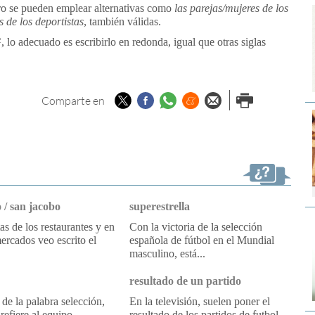
ro se pueden emplear alternativas como
las parejas/mujeres de los
s de los
deportistas,
también válidas.
G
, lo adecuado es escribirlo en redonda, igual que otras siglas
Twitter
Facebook
Whatsapp
Menéame
Enviar por
Imprimir
Comparte en
email
 / san jacobo
superestrella
tas de los restaurantes y en
Con la victoria de la selección
ercados veo escrito el
española de fútbol en el Mundial
masculino, está...
resultado de un partido
 de la palabra selección,
En la televisión, suelen poner el
refiere al equipo
resultado de los partidos de futbol