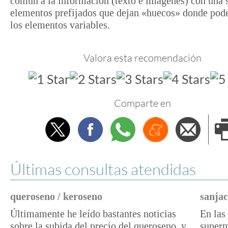
común a la información (texto e imágenes) con una s
elementos prefijados que dejan «huecos» donde pode
los elementos variables.
Valora esta recomendación
Comparte en
Twitter
Facebook
Whatsapp
Menéame
Envi
e
Últimas consultas atendidas
queroseno / keroseno
sanjac
Últimamente he leído bastantes noticias
En las 
sobre la subida del precio del queroseno, y
superm