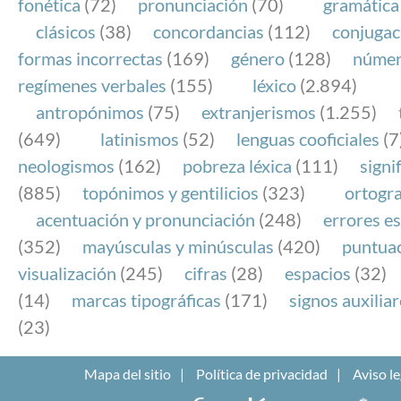
fonética
(72)
pronunciación
(70)
gramática
clásicos
(38)
concordancias
(112)
conjugac
formas incorrectas
(169)
género
(128)
núme
regímenes verbales
(155)
léxico
(2.894)
antropónimos
(75)
extranjerismos
(1.255)
(649)
latinismos
(52)
lenguas cooficiales
(7
neologismos
(162)
pobreza léxica
(111)
signi
(885)
topónimos y gentilicios
(323)
ortogra
acentuación y pronunciación
(248)
errores es
(352)
mayúsculas y minúsculas
(420)
puntua
visualización
(245)
cifras
(28)
espacios
(32)
(14)
marcas tipográficas
(171)
signos auxilia
(23)
Mapa del sitio
Política de privacidad
Aviso le