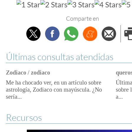
Comparte en
Twitter
Facebook
Whatsapp
Menéame
Envi
e
Últimas consultas atendidas
Zodiaco / zodiaco
queros
Me ha chocado ver, en un artículo sobre
Última
astrología, Zodiaco con mayúscula. ¿No
sobre 
sería...
a...
Recursos