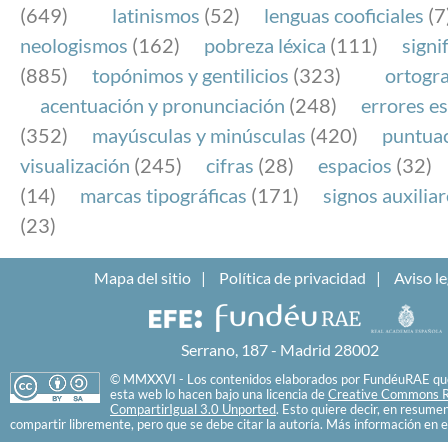
(649)
latinismos
(52)
lenguas cooficiales
(7
neologismos
(162)
pobreza léxica
(111)
signi
(885)
topónimos y gentilicios
(323)
ortogra
acentuación y pronunciación
(248)
errores es
(352)
mayúsculas y minúsculas
(420)
puntua
visualización
(245)
cifras
(28)
espacios
(32)
(14)
marcas tipográficas
(171)
signos auxilia
(23)
Mapa del sitio
Política de privacidad
Aviso le
Serrano, 187 - Madrid 28002
© MMXXVI - Los contenidos elaborados por FundéuRAE que
esta web lo hacen bajo una licencia de
Creative Commons R
CompartirIgual 3.0 Unported
. Esto quiere decir, en resume
compartir libremente, pero que se debe citar la autoría. Más información en e