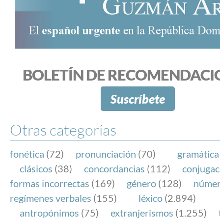
BOLETÍN DE RECOMENDACI
Suscríbete
Otras categorías
fonética
(72)
pronunciación
(70)
gramática
clásicos
(38)
concordancias
(112)
conjugac
formas incorrectas
(169)
género
(128)
núme
regímenes verbales
(155)
léxico
(2.894)
antropónimos
(75)
extranjerismos
(1.255)