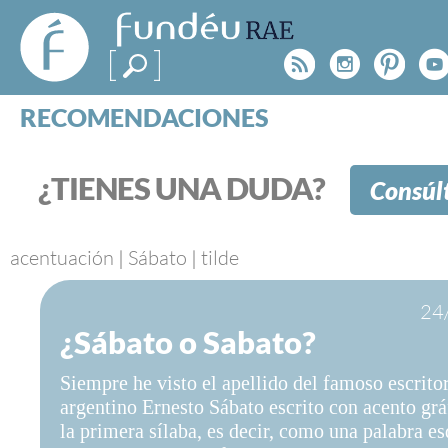
FundéuRAE
- Fundación
Rss
Instagr
Pinte
Y
del Español
Urgente
RECOMENDACIONES
Real Acad
CONSULTAS
CATEGORÍAS
¿TIENES UNA DUDA?
Consúl
ESPECIALES
BLOG
NOTICIAS
acentuación
|
Sábato
|
tilde
SOBRE LA FUNDÉURAE
24
¿Sábato o Sabato?
FundéuRAE es una fundación patrocinada por la 
y la Real Academia Española, cuyo objetivo es co
Siempre he visto el apellido del famoso escrito
el buen uso del español en los medios de comuni
argentino Ernesto Sábato escrito con acento grá
Internet.
la primera sílaba, es decir, como una palabra es