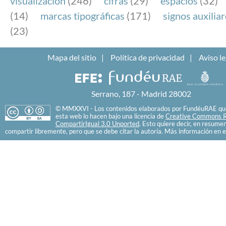
visualización
(246)
cifras
(29)
espacios
(32)
(14)
marcas tipográficas
(171)
signos auxilia
(23)
Mapa del sitio
Política de privacidad
Aviso le
Serrano, 187 - Madrid 28002
© MMXXVI - Los contenidos elaborados por FundéuRAE que
esta web lo hacen bajo una licencia de
Creative Commons R
CompartirIgual 3.0 Unported
. Esto quiere decir, en resume
compartir libremente, pero que se debe citar la autoría. Más información en e