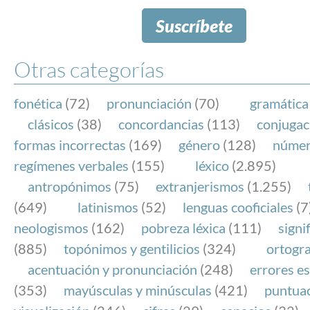
Suscríbete
Otras categorías
fonética
(72)
pronunciación
(70)
gramática
clásicos
(38)
concordancias
(113)
conjugac
formas incorrectas
(169)
género
(128)
núme
regímenes verbales
(155)
léxico
(2.895)
antropónimos
(75)
extranjerismos
(1.255)
(649)
latinismos
(52)
lenguas cooficiales
(7
neologismos
(162)
pobreza léxica
(111)
signi
(885)
topónimos y gentilicios
(324)
ortogra
acentuación y pronunciación
(248)
errores es
(353)
mayúsculas y minúsculas
(421)
puntua