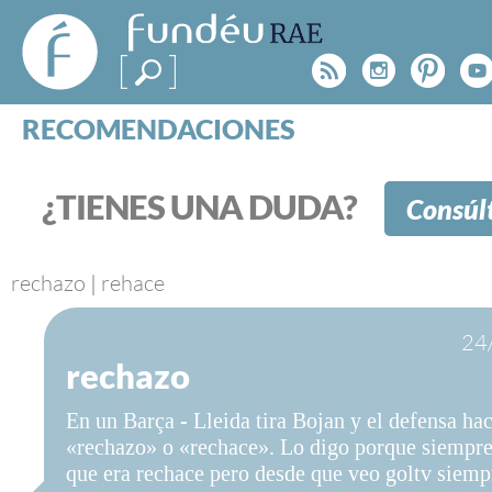
FundéuRAE
- Fundación
Rss
Instagr
Pinte
Y
del Español
Urgente
RECOMENDACIONES
Real Acad
CONSULTAS
CATEGORÍAS
¿TIENES UNA DUDA?
Consúl
ESPECIALES
BLOG
NOTICIAS
rechazo
|
rehace
SOBRE LA FUNDÉURAE
24
rechazo
FundéuRAE es una fundación patrocinada por la 
y la Real Academia Española, cuyo objetivo es co
En un Barça - Lleida tira Bojan y el defensa ha
el buen uso del español en los medios de comuni
«rechazo» o «rechace». Lo digo porque siempre
Internet.
que era rechace pero desde que veo goltv siemp