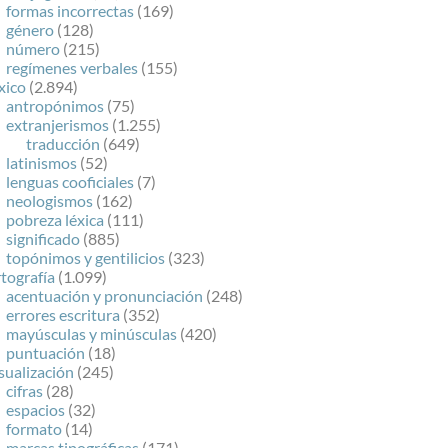
formas incorrectas
(169)
género
(128)
número
(215)
regímenes verbales
(155)
xico
(2.894)
antropónimos
(75)
extranjerismos
(1.255)
traducción
(649)
latinismos
(52)
lenguas cooficiales
(7)
neologismos
(162)
pobreza léxica
(111)
significado
(885)
topónimos y gentilicios
(323)
tografía
(1.099)
acentuación y pronunciación
(248)
errores escritura
(352)
mayúsculas y minúsculas
(420)
puntuación
(18)
sualización
(245)
cifras
(28)
espacios
(32)
formato
(14)
marcas tipográficas
(171)