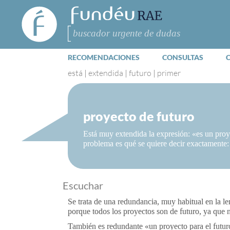
FundéuRAE
- Fundación
del Español
Buscar
Urgente
RECOMENDACIONES
CONSULTAS
está
|
extendida
|
futuro
|
primer
proyecto de futuro
Está muy extendida la expresión: «es un proye
problema es qué se quiere decir exactamente:
Escuchar
Se trata de una redundancia, muy habitual en la 
porque todos los proyectos son de futuro, ya que 
También es redundante «un proyecto para el futur