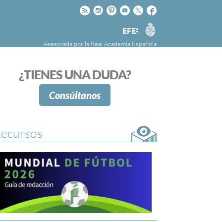
Rss
Instagram
Pinteres
Youtube
Twitter
Facebook
RAE
Agencia
EFE
Asesorada por la
Real Academia Española
nú
NOTICIAS
SOBRE LA FUNDÉURAE
¿TIENES UNA DUDA?
FundéuRAE es una fundación patrocinada por
la Agencia Efe y la Real Academia Española,
Consúltanos
cuyo objetivo es colaborar con el buen uso del
español en los medios de comunicación y en
Internet.
ecursos