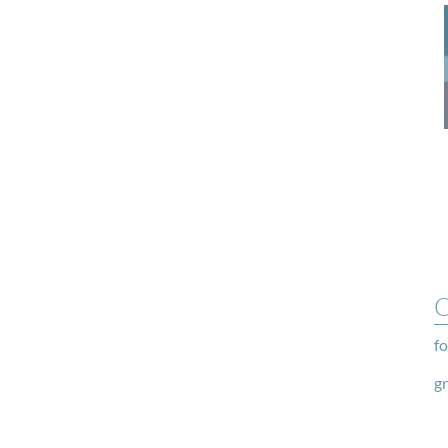
O
fo
g