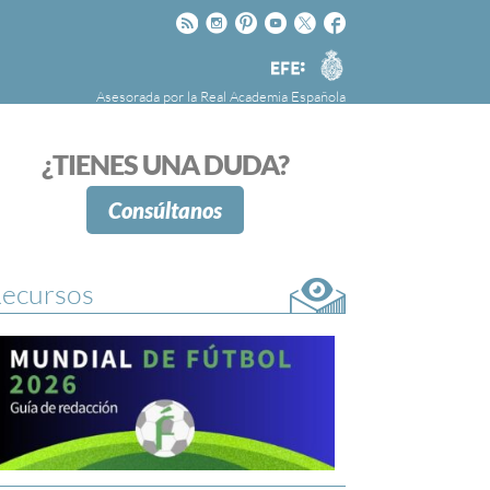
Rss
Instagram
Pinteres
Youtube
Twitter
Facebook
RAE
Agencia
EFE
Asesorada por la
Real Academia Española
nú
NOTICIAS
SOBRE LA FUNDÉURAE
¿TIENES UNA DUDA?
FundéuRAE es una fundación patrocinada por
la Agencia Efe y la Real Academia Española,
Consúltanos
cuyo objetivo es colaborar con el buen uso del
español en los medios de comunicación y en
Internet.
ecursos