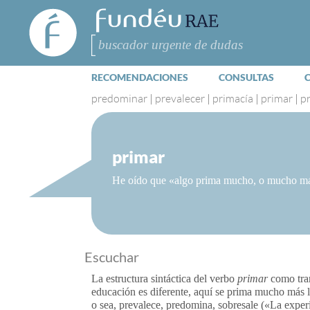
FundéuRAE
- Fundación
del Español
Buscar
Urgente
RECOMENDACIONES
CONSULTAS
predominar
|
prevalecer
|
primacía
|
primar
|
p
primar
He oído que «algo prima mucho, o mucho más,
Escuchar
La estructura sintáctica del verbo
primar
como tran
educación es diferente, aquí se prima mucho más l
o sea, prevalece, predomina, sobresale («La experi