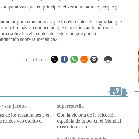
 comparativas que, en principio, el verbo no admite porque ya
conductor prima mucho más que los elementos de seguridad que
ma mucho más la conducción que la mecánica» habría sido
 prima sobre los elementos de seguridad que pueda
onducción sobre la mecánica».
Twitter
Facebook
Whatsapp
Menéame
Enviar por
Imprimir
Comparte en
email
 / san jacobo
superestrella
tas de los restaurantes y en
Con la victoria de la selección
ercados veo escrito el
española de fútbol en el Mundial
masculino, está...
resultado de un partido