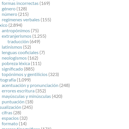
formas incorrectas
(169)
género
(128)
número
(215)
regímenes verbales
(155)
xico
(2.894)
antropónimos
(75)
extranjerismos
(1.255)
traducción
(649)
latinismos
(52)
lenguas cooficiales
(7)
neologismos
(162)
pobreza léxica
(111)
significado
(885)
topónimos y gentilicios
(323)
tografía
(1.099)
acentuación y pronunciación
(248)
errores escritura
(352)
mayúsculas y minúsculas
(420)
puntuación
(18)
sualización
(245)
cifras
(28)
espacios
(32)
formato
(14)
marcas tipográficas
(171)