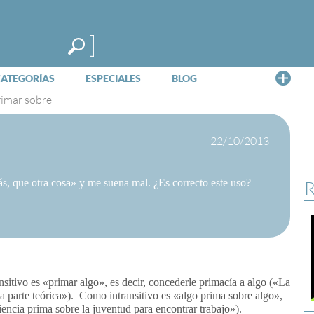
Me
CATEGORÍAS
ESPECIALES
BLOG
rimar sobre
22/10/2013
 que otra cosa» y me suena mal. ¿Es correcto este uso?
R
sitivo es «primar algo», es decir, concederle primacía a algo («La
a parte teórica»). Como intransitivo es «algo prima sobre algo»,
encia prima sobre la juventud para encontrar trabajo»).