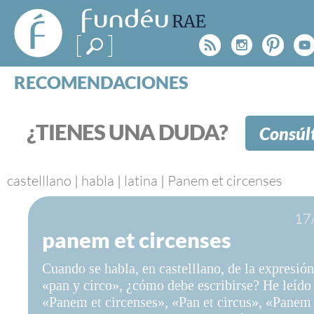
FundéuRAE
- Fundación
Rss
Instagr
Pinte
Y
del Español
Urgente
RECOMENDACIONES
Real Acad
CONSULTAS
CATEGORÍAS
¿TIENES UNA DUDA?
Consúl
ESPECIALES
BLOG
NOTICIAS
castelllano
|
habla
|
latina
|
Panem et circenses
SOBRE LA FUNDÉURAE
17
panem et circenses
FundéuRAE es una fundación patrocinada por la 
y la Real Academia Española, cuyo objetivo es co
Cuando se habla, en castelllano, de la expresión
el buen uso del español en los medios de comuni
«pan y circo», ¿cómo debe escribirse? He leído 
Internet.
«Panem et circenses», «Pan et circus», «Panem 