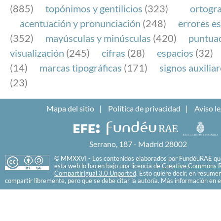
(885)
topónimos y gentilicios
(323)
ortogra
acentuación y pronunciación
(248)
errores es
(352)
mayúsculas y minúsculas
(420)
puntua
visualización
(245)
cifras
(28)
espacios
(32)
(14)
marcas tipográficas
(171)
signos auxilia
(23)
Mapa del sitio
Política de privacidad
Aviso le
Serrano, 187 - Madrid 28002
© MMXXVI - Los contenidos elaborados por FundéuRAE que
esta web lo hacen bajo una licencia de
Creative Commons R
CompartirIgual 3.0 Unported
. Esto quiere decir, en resume
compartir libremente, pero que se debe citar la autoría. Más información en e