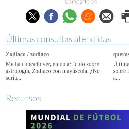
Comparte en
Twitter
Facebook
Whatsapp
Menéame
Envi
e
Últimas consultas atendidas
Zodiaco / zodiaco
queros
Me ha chocado ver, en un artículo sobre
Última
astrología, Zodiaco con mayúscula. ¿No
sobre 
sería...
a...
Recursos