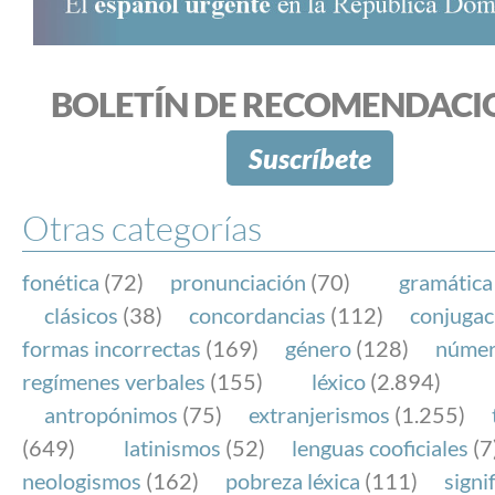
BOLETÍN DE RECOMENDACI
Suscríbete
Otras categorías
fonética
(72)
pronunciación
(70)
gramática
clásicos
(38)
concordancias
(112)
conjugac
formas incorrectas
(169)
género
(128)
núme
regímenes verbales
(155)
léxico
(2.894)
antropónimos
(75)
extranjerismos
(1.255)
(649)
latinismos
(52)
lenguas cooficiales
(7
neologismos
(162)
pobreza léxica
(111)
signi