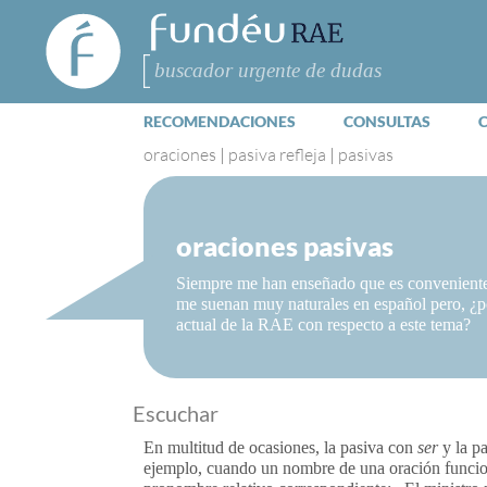
FundéuRAE
- Fundación
del Español
Buscar
Urgente
RECOMENDACIONES
CONSULTAS
oraciones
|
pasiva refleja
|
pasivas
oraciones pasivas
Siempre me han enseñado que es conveniente e
me suenan muy naturales en español pero, ¿po
actual de la RAE con respecto a este tema?
Escuchar
En multitud de ocasiones, la pasiva con
ser
y la pa
ejemplo, cuando un nombre de una oración funciona