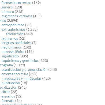
formas incorrectas
(169)
género
(128)
número
(215)
regímenes verbales
(155)
xico
(2.894)
antropónimos
(75)
extranjerismos
(1.255)
traducción
(649)
latinismos
(52)
lenguas cooficiales
(7)
neologismos
(162)
pobreza léxica
(111)
significado
(885)
topónimos y gentilicios
(323)
tografía
(1.099)
acentuación y pronunciación
(248)
errores escritura
(352)
mayúsculas y minúsculas
(420)
puntuación
(18)
sualización
(245)
cifras
(28)
espacios
(32)
formato
(14)
marcas tipográficas
(171)