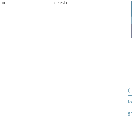
que...
de esta...
O
fo
g