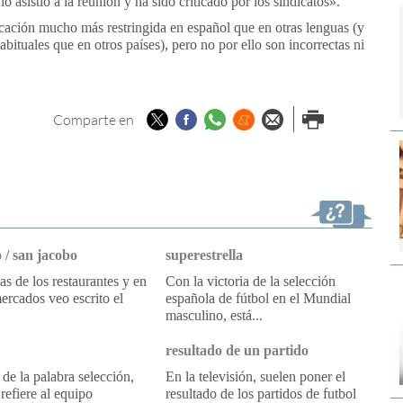
 asistió a la reunión y ha sido criticado por los sindicatos».
licación mucho más restringida en español que en otras lenguas (y
tuales que en otros países), pero no por ello son incorrectas ni
Twitter
Facebook
Whatsapp
Menéame
Enviar por
Imprimir
Comparte en
email
 / san jacobo
superestrella
tas de los restaurantes y en
Con la victoria de la selección
ercados veo escrito el
española de fútbol en el Mundial
masculino, está...
resultado de un partido
 de la palabra selección,
En la televisión, suelen poner el
refiere al equipo
resultado de los partidos de futbol