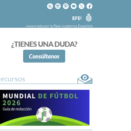
Rss
Instagram
Pinteres
Youtube
Twitter
Facebook
RAE
Agencia
EFE
Asesorada por la
Real Academia Española
nú
NOTICIAS
SOBRE LA FUNDÉURAE
¿TIENES UNA DUDA?
FundéuRAE es una fundación patrocinada por
la Agencia Efe y la Real Academia Española,
Consúltanos
cuyo objetivo es colaborar con el buen uso del
español en los medios de comunicación y en
Internet.
ecursos