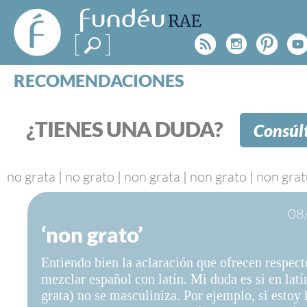
FundéuRAE
- Fundación
Rss
Instagr
Pinte
Y
del Español
Urgente
RECOMENDACIONES
Real Acad
CONSULTAS
CATEGORÍAS
¿TIENES UNA DUDA?
Consúl
ESPECIALES
BLOG
NOTICIAS
no grata
|
no grato
|
non grata
|
non grato
|
non grat
SOBRE LA FUNDÉURAE
08
‘non grato’
FundéuRAE es una fundación patrocinada por la 
y la Real Academia Española, cuyo objetivo es co
Entiendo bien la aclaración que ofrecen respect
el buen uso del español en los medios de comuni
mezclar español con latín. Mi duda es si en latí
Internet.
grata) no se masculiniza. Por ejemplo, si estoy