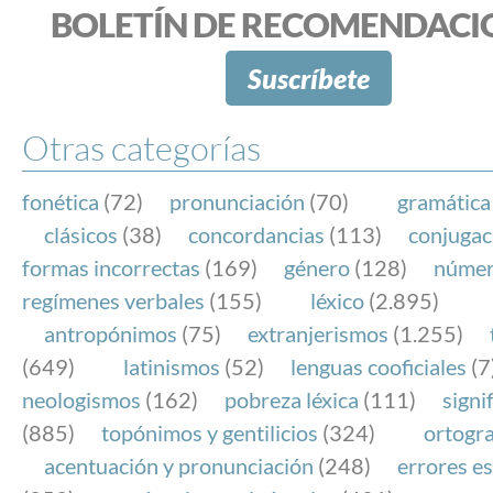
BOLETÍN DE RECOMENDACI
Suscríbete
Otras categorías
fonética
(72)
pronunciación
(70)
gramática
clásicos
(38)
concordancias
(113)
conjugac
formas incorrectas
(169)
género
(128)
núme
regímenes verbales
(155)
léxico
(2.895)
antropónimos
(75)
extranjerismos
(1.255)
(649)
latinismos
(52)
lenguas cooficiales
(7
neologismos
(162)
pobreza léxica
(111)
signi
(885)
topónimos y gentilicios
(324)
ortogra
acentuación y pronunciación
(248)
errores es