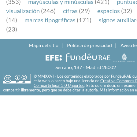
(353)
mayúsculas y minúsculas
(421)
puntua
visualización
(246)
cifras
(29)
espacios
(32)
(14)
marcas tipográficas
(171)
signos auxilia
(23)
Mapa del sitio
Política de privacidad
Aviso le
Serrano, 187 - Madrid 28002
© MMXXVI - Los contenidos elaborados por FundéuRAE que
esta web lo hacen bajo una licencia de
Creative Commons R
CompartirIgual 3.0 Unported
. Esto quiere decir, en resume
compartir libremente, pero que se debe citar la autoría. Más información en e