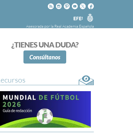
Rss
Instagram
Pinteres
Youtube
Twitter
Facebook
RAE
Agencia
EFE
Asesorada por la
Real Academia Española
nú
NOTICIAS
SOBRE LA FUNDÉURAE
¿TIENES UNA DUDA?
FundéuRAE es una fundación patrocinada por
la Agencia Efe y la Real Academia Española,
Consúltanos
cuyo objetivo es colaborar con el buen uso del
español en los medios de comunicación y en
Internet.
ecursos