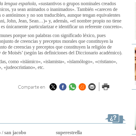
la lengua española
, «sustantivos o grupos nominales creados
s únicos, ya sean animados o inanimados». También «carecen de
s o antónimos y no son traducibles, aunque tengan equivalentes
nni, John, Jean, Sean…)» y, además, «el nombre propio no tiene
es únicamente particularizar e identificar un referente concreto».
munes porque son palabras con significado léxico, pues
njunto de creencias y preceptos morales que constituyen la
to de creencias y preceptos que constituyen la religión de
y de Moisés’ (según las definiciones del Diccionario académico).
das, como «islámico», «islamista», «islamólogo», «cristiano»,
», «judeocristiano», etc.
Twitter
Facebook
Whatsapp
Menéame
Enviar por
Imprimir
Comparte en
email
 / san jacobo
superestrella