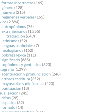
formas incorrectas
(169)
género
(128)
número
(215)
regímenes verbales
(155)
xico
(2.894)
antropónimos
(75)
extranjerismos
(1.255)
traducción
(649)
latinismos
(52)
lenguas cooficiales
(7)
neologismos
(162)
pobreza léxica
(111)
significado
(885)
topónimos y gentilicios
(323)
tografía
(1.099)
acentuación y pronunciación
(248)
errores escritura
(352)
mayúsculas y minúsculas
(420)
puntuación
(18)
sualización
(245)
cifras
(28)
espacios
(32)
formato
(14)
marcas tipográficas
(171)