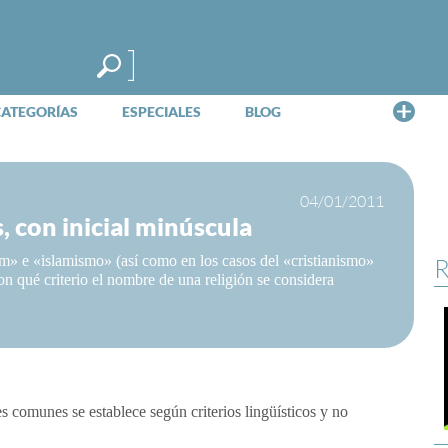
Me
CATEGORÍAS
ESPECIALES
BLOG
04/01/2011
, con inicial minúscula
am» e «islamismo» (así como en los casos del «cristianismo»
R
on qué criterio el nombre de una religión se considera
 comunes se establece según criterios lingüísticos y no