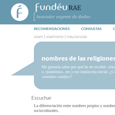
FundéuRAE
- Fundación
del Español
Buscar
Urgente
RECOMENDACIONES
CONSULTAS
islam
|
islamismo
|
mayúsculas
nombres de las religiones
Me gustaría saber por qué he de escribir «isl
o «judaísmo», etc.) con minúscula inicial. ¿C
«nombre común»?
Escuchar
La diferenciación entre nombres propios y nombres
socioculturales.