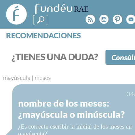
FundéuRAE
- Fundación
Rss
Instagr
Pinte
Y
del Español
Urgente
RECOMENDACIONES
Real Acad
CONSULTAS
CATEGORÍAS
¿TIENES UNA DUDA?
Consúl
ESPECIALES
BLOG
NOTICIAS
mayúscula
|
meses
SOBRE LA FUNDÉURAE
04
nombre de los meses:
FundéuRAE es una fundación patrocinada por la 
y la Real Academia Española, cuyo objetivo es co
¿mayúscula o minúscula?
el buen uso del español en los medios de comuni
Internet.
¿Es correcto escribir la inicial de los meses en
mayúscula?