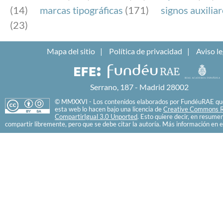
(14)
marcas tipográficas
(171)
signos auxilia
(23)
Mapa del sitio
Política de privacidad
Aviso le
Serrano, 187 - Madrid 28002
© MMXXVI - Los contenidos elaborados por FundéuRAE que
esta web lo hacen bajo una licencia de
Creative Commons R
CompartirIgual 3.0 Unported
. Esto quiere decir, en resume
compartir libremente, pero que se debe citar la autoría. Más información en e