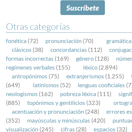
Suscríbete
Otras categorías
fonética
(72)
pronunciación
(70)
gramática
clásicos
(38)
concordancias
(112)
conjugac
formas incorrectas
(169)
género
(128)
núme
regímenes verbales
(155)
léxico
(2.894)
antropónimos
(75)
extranjerismos
(1.255)
(649)
latinismos
(52)
lenguas cooficiales
(7
neologismos
(162)
pobreza léxica
(111)
signi
(885)
topónimos y gentilicios
(323)
ortogra
acentuación y pronunciación
(248)
errores es
(352)
mayúsculas y minúsculas
(420)
puntua
visualización
(245)
cifras
(28)
espacios
(32)