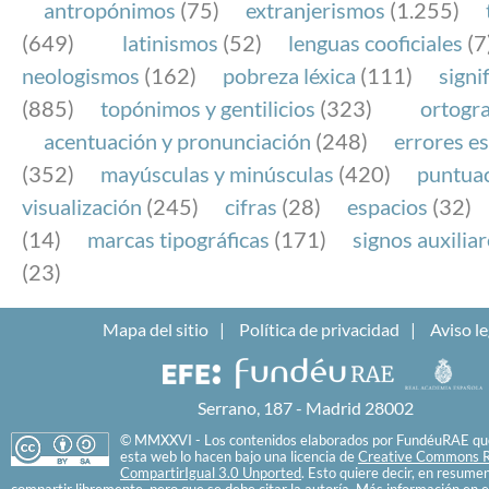
antropónimos
(75)
extranjerismos
(1.255)
(649)
latinismos
(52)
lenguas cooficiales
(7
neologismos
(162)
pobreza léxica
(111)
signi
(885)
topónimos y gentilicios
(323)
ortogra
acentuación y pronunciación
(248)
errores es
(352)
mayúsculas y minúsculas
(420)
puntua
visualización
(245)
cifras
(28)
espacios
(32)
(14)
marcas tipográficas
(171)
signos auxilia
(23)
Mapa del sitio
Política de privacidad
Aviso le
Serrano, 187 - Madrid 28002
© MMXXVI - Los contenidos elaborados por FundéuRAE que
esta web lo hacen bajo una licencia de
Creative Commons R
CompartirIgual 3.0 Unported
. Esto quiere decir, en resume