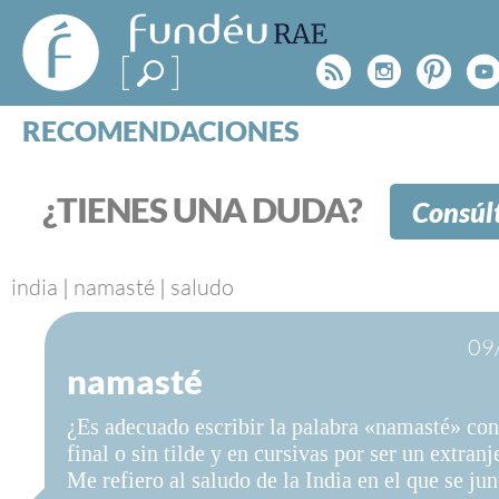
FundéuRAE
- Fundación
Rss
Instagr
Pinte
Y
del Español
Urgente
RECOMENDACIONES
Real Acad
CONSULTAS
CATEGORÍAS
¿TIENES UNA DUDA?
Consúl
ESPECIALES
BLOG
NOTICIAS
india
|
namasté
|
saludo
SOBRE LA FUNDÉURAE
09
namasté
FundéuRAE es una fundación patrocinada por la 
y la Real Academia Española, cuyo objetivo es co
¿Es adecuado escribir la palabra «namasté» con 
el buen uso del español en los medios de comuni
final o sin tilde y en cursivas por ser un extran
Internet.
Me refiero al saludo de la India en el que se jun