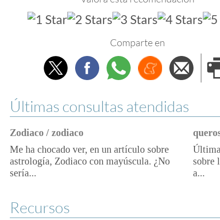
Comparte en
Twitter
Facebook
Whatsapp
Menéame
Envi
e
Últimas consultas atendidas
Zodiaco / zodiaco
queros
Me ha chocado ver, en un artículo sobre
Última
astrología, Zodiaco con mayúscula. ¿No
sobre 
sería...
a...
Recursos