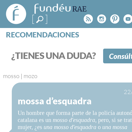
FundéuRAE
- Fundación
Rss
Instagr
Pinte
Y
del Español
Urgente
RECOMENDACIONES
Real Acad
CONSULTAS
CATEGORÍAS
¿TIENES UNA DUDA?
Consúl
ESPECIALES
BLOG
NOTICIAS
mosso
|
mozo
SOBRE LA FUNDÉURAE
22
mossa d’esquadra
FundéuRAE es una fundación patrocinada por la 
y la Real Academia Española, cuyo objetivo es co
Un hombre que forma parte de la policía auton
el buen uso del español en los medios de comuni
catalana es un
mosso d'esquadra
, pero, si se tr
Internet.
mujer, ¿es
una mosso d'esquadra
o
una mossa