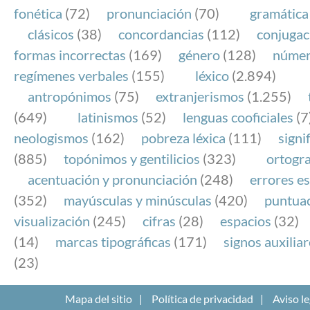
fonética
(72)
pronunciación
(70)
gramática
clásicos
(38)
concordancias
(112)
conjugac
formas incorrectas
(169)
género
(128)
núme
regímenes verbales
(155)
léxico
(2.894)
antropónimos
(75)
extranjerismos
(1.255)
(649)
latinismos
(52)
lenguas cooficiales
(7
neologismos
(162)
pobreza léxica
(111)
signi
(885)
topónimos y gentilicios
(323)
ortogra
acentuación y pronunciación
(248)
errores es
(352)
mayúsculas y minúsculas
(420)
puntua
visualización
(245)
cifras
(28)
espacios
(32)
(14)
marcas tipográficas
(171)
signos auxilia
(23)
Mapa del sitio
Política de privacidad
Aviso le