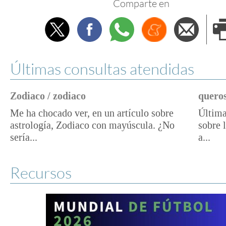
Comparte en
Twitter
Facebook
Whatsapp
Menéame
Envi
e
Últimas consultas atendidas
Zodiaco / zodiaco
queros
Me ha chocado ver, en un artículo sobre
Última
astrología, Zodiaco con mayúscula. ¿No
sobre 
sería...
a...
Recursos