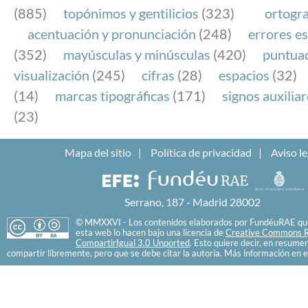
(885)
topónimos y gentilicios
(323)
ortogra
acentuación y pronunciación
(248)
errores es
(352)
mayúsculas y minúsculas
(420)
puntua
visualización
(245)
cifras
(28)
espacios
(32)
(14)
marcas tipográficas
(171)
signos auxilia
(23)
Mapa del sitio
Política de privacidad
Aviso le
Serrano, 187 - Madrid 28002
© MMXXVI - Los contenidos elaborados por FundéuRAE que
esta web lo hacen bajo una licencia de
Creative Commons R
CompartirIgual 3.0 Unported
. Esto quiere decir, en resume
compartir libremente, pero que se debe citar la autoría. Más información en e