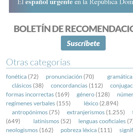
BOLETÍN DE RECOMENDACI
Suscríbete
Otras categorías
fonética
(72)
pronunciación
(70)
gramática
clásicos
(38)
concordancias
(112)
conjugac
formas incorrectas
(169)
género
(128)
núme
regímenes verbales
(155)
léxico
(2.894)
antropónimos
(75)
extranjerismos
(1.255)
(649)
latinismos
(52)
lenguas cooficiales
(7
neologismos
(162)
pobreza léxica
(111)
signi