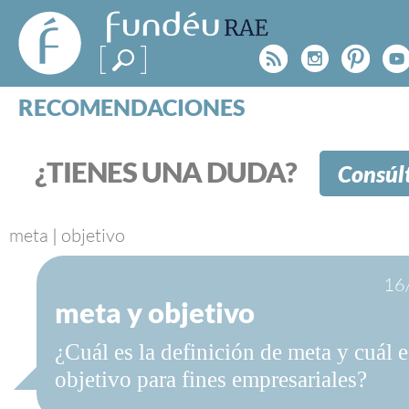
FundéuRAE
- Fundación
Rss
Instagr
Pinte
Y
del Español
Urgente
RECOMENDACIONES
Real Acad
CONSULTAS
CATEGORÍAS
¿TIENES UNA DUDA?
Consúl
ESPECIALES
BLOG
NOTICIAS
meta
|
objetivo
SOBRE LA FUNDÉURAE
16
meta y objetivo
FundéuRAE es una fundación patrocinada por la 
y la Real Academia Española, cuyo objetivo es co
¿Cuál es la definición de meta y cuál e
el buen uso del español en los medios de comuni
Internet.
objetivo para fines empresariales?