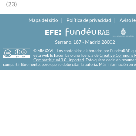
(23)
Mapa del sitio
Política de privacidad
Aviso le
Serrano, 187 - Madrid 28002
© MMXXVI - Los contenidos elaborados por FundéuRAE que
esta web lo hacen bajo una licencia de
Creative Commons R
CompartirIgual 3.0 Unported
. Esto quiere decir, en resume
compartir libremente, pero que se debe citar la autoría. Más información en e