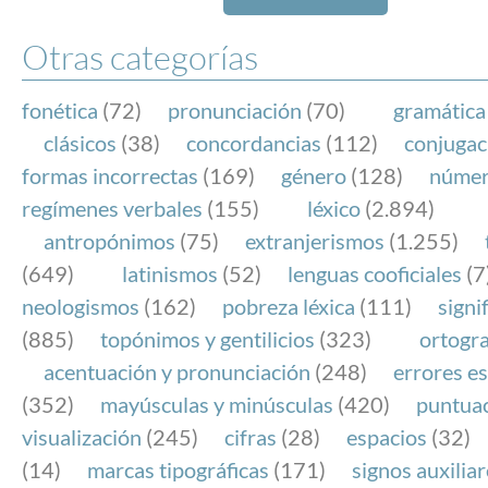
Otras categorías
fonética
(72)
pronunciación
(70)
gramática
clásicos
(38)
concordancias
(112)
conjugac
formas incorrectas
(169)
género
(128)
núme
regímenes verbales
(155)
léxico
(2.894)
antropónimos
(75)
extranjerismos
(1.255)
(649)
latinismos
(52)
lenguas cooficiales
(7
neologismos
(162)
pobreza léxica
(111)
signi
(885)
topónimos y gentilicios
(323)
ortogra
acentuación y pronunciación
(248)
errores es
(352)
mayúsculas y minúsculas
(420)
puntua
visualización
(245)
cifras
(28)
espacios
(32)
(14)
marcas tipográficas
(171)
signos auxilia