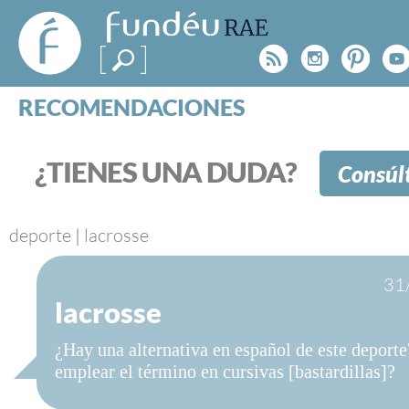
FundéuRAE
- Fundación
Rss
Instagr
Pinte
Y
del Español
Urgente
RECOMENDACIONES
Real Acad
CONSULTAS
CATEGORÍAS
¿TIENES UNA DUDA?
Consúl
ESPECIALES
BLOG
NOTICIAS
deporte
|
lacrosse
SOBRE LA FUNDÉURAE
31
lacrosse
FundéuRAE es una fundación patrocinada por la 
y la Real Academia Española, cuyo objetivo es co
¿Hay una alternativa en español de este deport
el buen uso del español en los medios de comuni
emplear el término en cursivas [bastardillas]?
Internet.