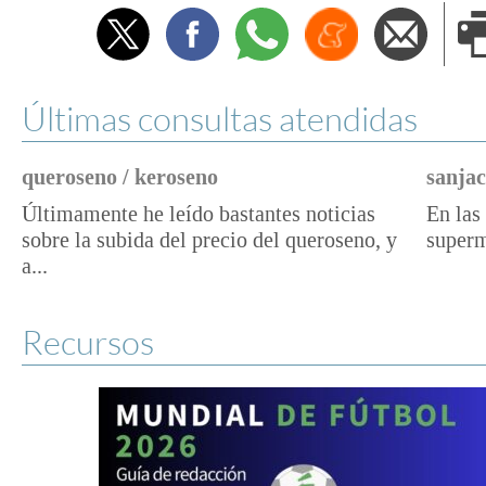
Twitter
Facebook
Whatsapp
Menéame
Envi
e
Últimas consultas atendidas
queroseno / keroseno
sanjac
Últimamente he leído bastantes noticias
En las 
sobre la subida del precio del queroseno, y
superm
a...
Recursos