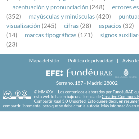
acentuación y pronunciación
(248)
errores es
(352)
mayúsculas y minúsculas
(420)
puntua
visualización
(245)
cifras
(28)
espacios
(32)
(14)
marcas tipográficas
(171)
signos auxilia
(23)
Mapa del sitio
Política de privacidad
Aviso le
Serrano, 187 - Madrid 28002
© MMXXVI - Los contenidos elaborados por FundéuRAE que
esta web lo hacen bajo una licencia de
Creative Commons R
CompartirIgual 3.0 Unported
. Esto quiere decir, en resume
compartir libremente, pero que se debe citar la autoría. Más información en e