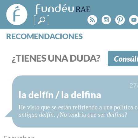
FundéuRAE
- Fundación
Rss
Instagr
Pinte
Y
del Español
Urgente
RECOMENDACIONES
Real Acad
CONSULTAS
CATEGORÍAS
¿TIENES UNA DUDA?
Consúl
ESPECIALES
BLOG
NOTICIAS
27
SOBRE LA FUNDÉURAE
la delfín / la delfina
FundéuRAE es una fundación patrocinada por la 
He visto que se están refiriendo a una política
y la Real Academia Española, cuyo objetivo es co
antigua delfín
. ¿No tendría que ser
delfina
?
el buen uso del español en los medios de comuni
Internet.