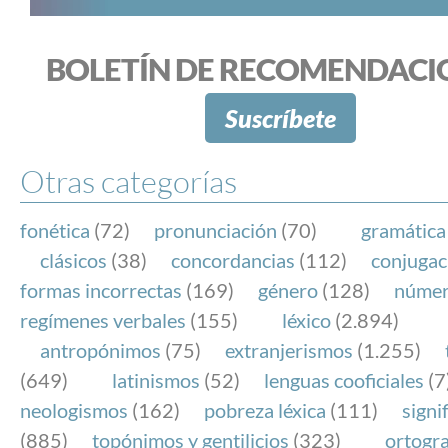
BOLETÍN DE RECOMENDACI
Suscríbete
Otras categorías
fonética
(72)
pronunciación
(70)
gramática
clásicos
(38)
concordancias
(112)
conjugac
formas incorrectas
(169)
género
(128)
núme
regímenes verbales
(155)
léxico
(2.894)
antropónimos
(75)
extranjerismos
(1.255)
(649)
latinismos
(52)
lenguas cooficiales
(7
neologismos
(162)
pobreza léxica
(111)
signi
(885)
topónimos y gentilicios
(323)
ortogra