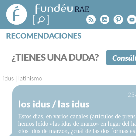
FundéuRAE
- Fundación
Rss
Instagr
Pinte
Y
del Español
Urgente
RECOMENDACIONES
Real Acad
CONSULTAS
CATEGORÍAS
¿TIENES UNA DUDA?
Consúl
ESPECIALES
BLOG
NOTICIAS
idus
|
latinismo
SOBRE LA FUNDÉURAE
25
los idus / las idus
FundéuRAE es una fundación patrocinada por la 
y la Real Academia Española, cuyo objetivo es co
Estos días, en varios canales (artículos de prensa
el buen uso del español en los medios de comuni
hemos leído «las idus de marzo» en lugar del h
Internet.
«los idus de marzo», ¿cuál de las dos formas es