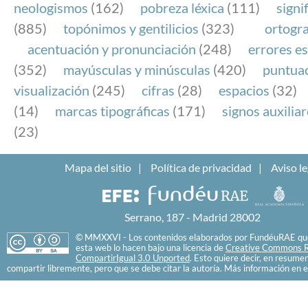
neologismos
(162)
pobreza léxica
(111)
signi
(885)
topónimos y gentilicios
(323)
ortogra
acentuación y pronunciación
(248)
errores es
(352)
mayúsculas y minúsculas
(420)
puntua
visualización
(245)
cifras
(28)
espacios
(32)
(14)
marcas tipográficas
(171)
signos auxilia
(23)
Mapa del sitio
Política de privacidad
Aviso le
Serrano, 187 - Madrid 28002
© MMXXVI - Los contenidos elaborados por FundéuRAE que
esta web lo hacen bajo una licencia de
Creative Commons R
CompartirIgual 3.0 Unported
. Esto quiere decir, en resume
compartir libremente, pero que se debe citar la autoría. Más información en e