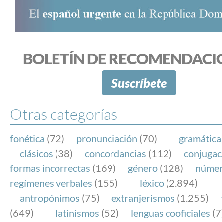
BOLETÍN DE RECOMENDACI
Suscríbete
Otras categorías
fonética
(72)
pronunciación
(70)
gramática
clásicos
(38)
concordancias
(112)
conjugac
formas incorrectas
(169)
género
(128)
núme
regímenes verbales
(155)
léxico
(2.894)
antropónimos
(75)
extranjerismos
(1.255)
(649)
latinismos
(52)
lenguas cooficiales
(7