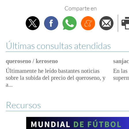
Comparte en
Twitter
Facebook
Whatsapp
Menéame
Envi
e
Últimas consultas atendidas
queroseno / keroseno
sanjac
Últimamente he leído bastantes noticias
En las 
sobre la subida del precio del queroseno, y
superm
a...
Recursos