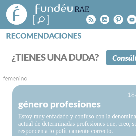
FundéuRAE
- Fundación
Rss
Instagr
Pinte
Y
del Español
Urgente
RECOMENDACIONES
Real Acad
CONSULTAS
CATEGORÍAS
¿TIENES UNA DUDA?
Consúl
ESPECIALES
BLOG
NOTICIAS
femenino
SOBRE LA FUNDÉURAE
18
género profesiones
FundéuRAE es una fundación patrocinada por la 
y la Real Academia Española, cuyo objetivo es co
Estoy muy enfadado y confuso con la denomin
el buen uso del español en los medios de comuni
actual de determinadas profesiones que, creo, s
Internet.
responden a lo políticamente correcto.