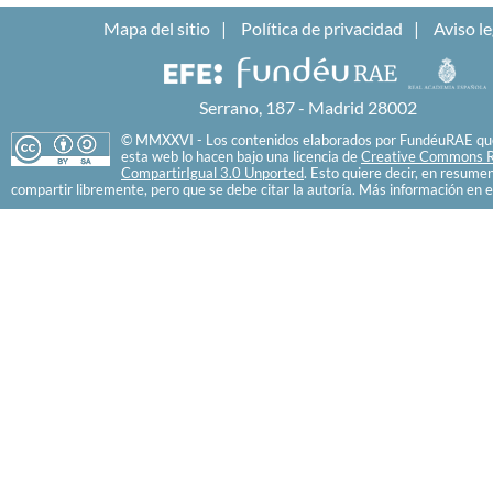
Mapa del sitio
Política de privacidad
Aviso le
Serrano, 187 - Madrid 28002
© MMXXVI - Los contenidos elaborados por FundéuRAE que
esta web lo hacen bajo una licencia de
Creative Commons R
CompartirIgual 3.0 Unported
. Esto quiere decir, en resume
compartir libremente, pero que se debe citar la autoría. Más información en e