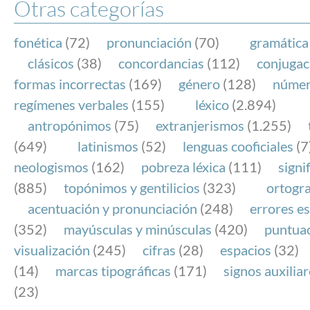
Otras categorías
fonética
(72)
pronunciación
(70)
gramática
clásicos
(38)
concordancias
(112)
conjugac
formas incorrectas
(169)
género
(128)
núme
regímenes verbales
(155)
léxico
(2.894)
antropónimos
(75)
extranjerismos
(1.255)
(649)
latinismos
(52)
lenguas cooficiales
(7
neologismos
(162)
pobreza léxica
(111)
signi
(885)
topónimos y gentilicios
(323)
ortogra
acentuación y pronunciación
(248)
errores es
(352)
mayúsculas y minúsculas
(420)
puntua
visualización
(245)
cifras
(28)
espacios
(32)
(14)
marcas tipográficas
(171)
signos auxilia
(23)