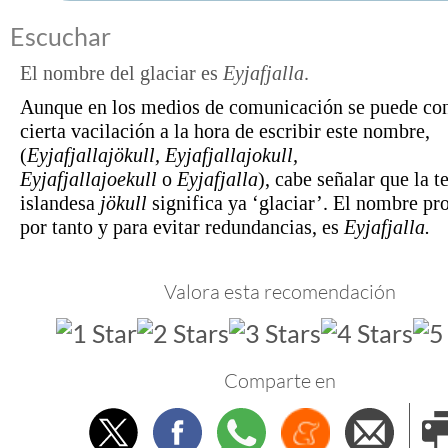
Escuchar
El nombre del glaciar es
Eyjafjalla
.
Aunque en los medios de comunicación se puede con
cierta vacilación a la hora de escribir este nombre,
(
Eyjafjallajökull, Eyjafjallajokull,
Eyjafjallajoekull
o
Eyjafjalla
), cabe señalar que la 
islandesa
jökull
significa ya ‘glaciar’. El nombre pro
por tanto y para evitar redundancias, es
Eyjafjalla.
Valora esta recomendación
Comparte en
Twitter
Facebook
Whatsapp
Menéame
Envi