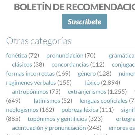
BOLETÍN DE RECOMENDACI
Suscríbete
Otras categorías
fonética
(72)
pronunciación
(70)
gramática
clásicos
(38)
concordancias
(112)
conjugac
formas incorrectas
(169)
género
(128)
núme
regímenes verbales
(155)
léxico
(2.894)
antropónimos
(75)
extranjerismos
(1.255)
(649)
latinismos
(52)
lenguas cooficiales
(7
neologismos
(162)
pobreza léxica
(111)
signi
(885)
topónimos y gentilicios
(323)
ortogra
acentuación y pronunciación
(248)
errores es