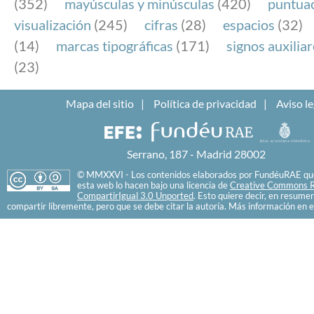
(352)
mayúsculas y minúsculas
(420)
puntua
visualización
(245)
cifras
(28)
espacios
(32)
(14)
marcas tipográficas
(171)
signos auxilia
(23)
Mapa del sitio
Política de privacidad
Aviso le
Serrano, 187 - Madrid 28002
© MMXXVI - Los contenidos elaborados por FundéuRAE que
esta web lo hacen bajo una licencia de
Creative Commons R
CompartirIgual 3.0 Unported
. Esto quiere decir, en resume
compartir libremente, pero que se debe citar la autoría. Más información en e