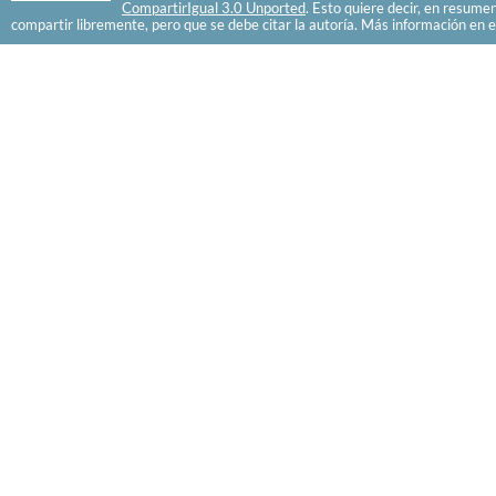
CompartirIgual 3.0 Unported
. Esto quiere decir, en resume
compartir libremente, pero que se debe citar la autoría. Más información en e