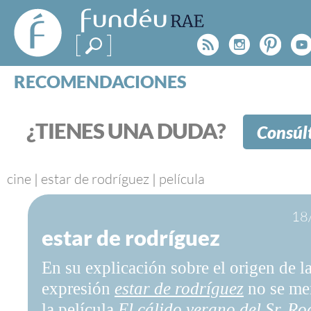
FundéuRAE
- Fundación
Rss
Instagr
Pinte
Y
del Español
Urgente
RECOMENDACIONES
Real Acad
CONSULTAS
CATEGORÍAS
¿TIENES UNA DUDA?
Consúl
ESPECIALES
BLOG
NOTICIAS
cine
|
estar de rodríguez
|
película
SOBRE LA FUNDÉURAE
18
estar de rodríguez
FundéuRAE es una fundación patrocinada por la 
y la Real Academia Española, cuyo objetivo es co
En su explicación sobre el origen de l
el buen uso del español en los medios de comuni
Internet.
expresión
estar de rodríguez
no se me
la película
El cálido verano del Sr. Ro