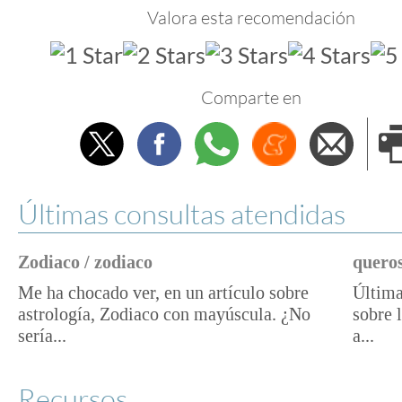
Valora esta recomendación
Comparte en
Twitter
Facebook
Whatsapp
Menéame
Envi
e
Últimas consultas atendidas
Zodiaco / zodiaco
queros
Me ha chocado ver, en un artículo sobre
Última
astrología, Zodiaco con mayúscula. ¿No
sobre 
sería...
a...
Recursos