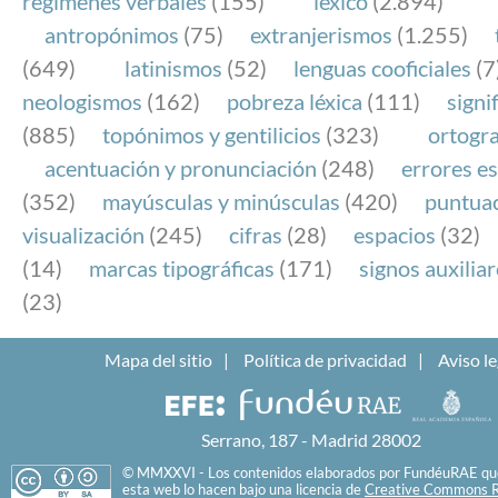
regímenes verbales
(155)
léxico
(2.894)
antropónimos
(75)
extranjerismos
(1.255)
(649)
latinismos
(52)
lenguas cooficiales
(7
neologismos
(162)
pobreza léxica
(111)
signi
(885)
topónimos y gentilicios
(323)
ortogra
acentuación y pronunciación
(248)
errores es
(352)
mayúsculas y minúsculas
(420)
puntua
visualización
(245)
cifras
(28)
espacios
(32)
(14)
marcas tipográficas
(171)
signos auxilia
(23)
Mapa del sitio
Política de privacidad
Aviso le
Serrano, 187 - Madrid 28002
© MMXXVI - Los contenidos elaborados por FundéuRAE que
esta web lo hacen bajo una licencia de
Creative Commons R