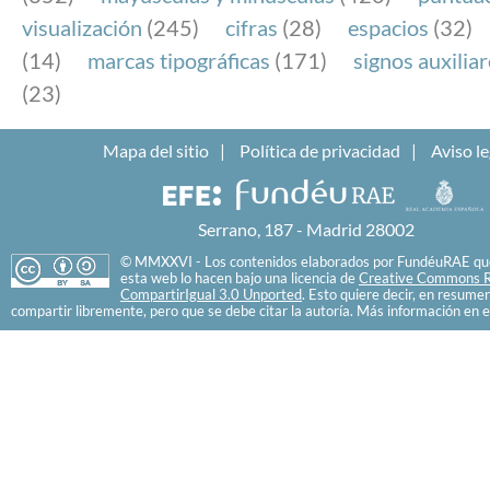
visualización
(245)
cifras
(28)
espacios
(32)
(14)
marcas tipográficas
(171)
signos auxilia
(23)
Mapa del sitio
Política de privacidad
Aviso le
Serrano, 187 - Madrid 28002
© MMXXVI - Los contenidos elaborados por FundéuRAE que
esta web lo hacen bajo una licencia de
Creative Commons R
CompartirIgual 3.0 Unported
. Esto quiere decir, en resume
compartir libremente, pero que se debe citar la autoría. Más información en e