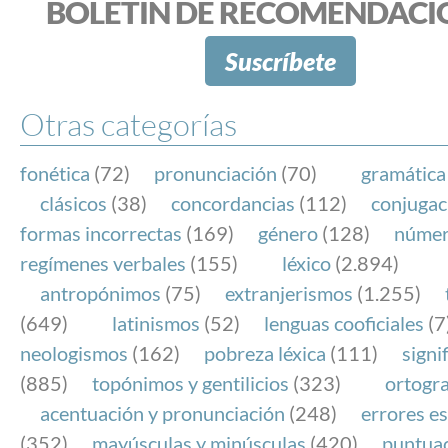
BOLETÍN DE RECOMENDACI
Suscríbete
Otras categorías
fonética
(72)
pronunciación
(70)
gramática
clásicos
(38)
concordancias
(112)
conjugac
formas incorrectas
(169)
género
(128)
núme
regímenes verbales
(155)
léxico
(2.894)
antropónimos
(75)
extranjerismos
(1.255)
(649)
latinismos
(52)
lenguas cooficiales
(7
neologismos
(162)
pobreza léxica
(111)
signi
(885)
topónimos y gentilicios
(323)
ortogra
acentuación y pronunciación
(248)
errores es
(352)
mayúsculas y minúsculas
(420)
puntua