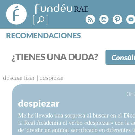
FundéuRAE
- Fundación
Rss
Instagr
Pinte
Y
del Español
Urgente
RECOMENDACIONES
Real Acad
CONSULTAS
CATEGORÍAS
¿TIENES UNA DUDA?
Consúl
ESPECIALES
BLOG
NOTICIAS
descuartizar
|
despiezar
SOBRE LA FUNDÉURAE
08
despiezar
FundéuRAE es una fundación patrocinada por la 
y la Real Academia Española, cuyo objetivo es co
Me he llevado una sorpresa al buscar en el Dicc
el buen uso del español en los medios de comuni
la Real Academia el verbo «despiezar» con la a
Internet.
de 'dividir un animal sacrificado en diferentes 