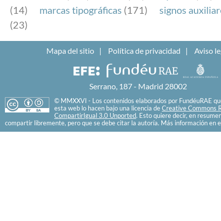
(14)
marcas tipográficas
(171)
signos auxilia
(23)
Mapa del sitio
Política de privacidad
Aviso le
Serrano, 187 - Madrid 28002
© MMXXVI - Los contenidos elaborados por FundéuRAE que
esta web lo hacen bajo una licencia de
Creative Commons R
CompartirIgual 3.0 Unported
. Esto quiere decir, en resume
compartir libremente, pero que se debe citar la autoría. Más información en e