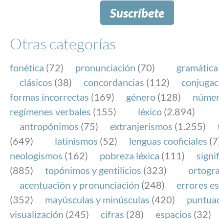
Suscríbete
Otras categorías
fonética
(72)
pronunciación
(70)
gramática
clásicos
(38)
concordancias
(112)
conjugac
formas incorrectas
(169)
género
(128)
núme
regímenes verbales
(155)
léxico
(2.894)
antropónimos
(75)
extranjerismos
(1.255)
(649)
latinismos
(52)
lenguas cooficiales
(7
neologismos
(162)
pobreza léxica
(111)
signi
(885)
topónimos y gentilicios
(323)
ortogra
acentuación y pronunciación
(248)
errores es
(352)
mayúsculas y minúsculas
(420)
puntua
visualización
(245)
cifras
(28)
espacios
(32)