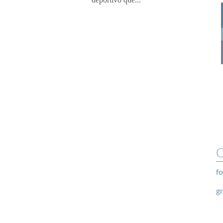
O
fo
g