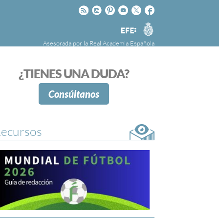
Rss
Instagram
Pinteres
Youtube
Twitter
Facebook
RAE
Agencia
EFE
Asesorada por la
Real Academia Española
nú
NOTICIAS
SOBRE LA FUNDÉURAE
¿TIENES UNA DUDA?
FundéuRAE es una fundación patrocinada por
la Agencia Efe y la Real Academia Española,
Consúltanos
cuyo objetivo es colaborar con el buen uso del
español en los medios de comunicación y en
Internet.
ecursos