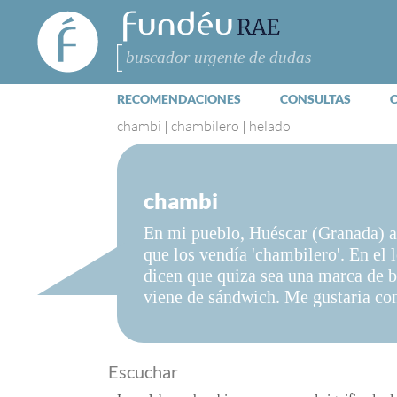
FundéuRAE
- Fundación
del Español
Buscar
Urgente
RECOMENDACIONES
CONSULTAS
chambi
|
chambilero
|
helado
chambi
En mi pueblo, Huéscar (Granada) al
que los vendía 'chambilero'. En el
dicen que quiza sea una marca de b
viene de sándwich. Me gustaria con
Escuchar