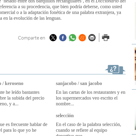
‘helado entre dos barquillos rectangulares’, en el
Diccionario del
ferencia a su procedencia, que bien podría deberse, como usted
mercial o a la adaptación fonética de una palabra extranjera, ya
 en la evolución de las lenguas.
Twitter
Facebook
Whatsapp
Menéame
Enviar por
Imprimir
Comparte en
email
 / keroseno
sanjacobo / san jacobo
e he leído bastantes
En las cartas de los restaurantes y en
obre la subida del precio
los supermercados veo escrito el
eno, y a...
nombre...
selección
e es frecuente hablar de
En el caso de la palabra selección,
l para lo que yo he
cuando se refiere al equipo
deportivo que...