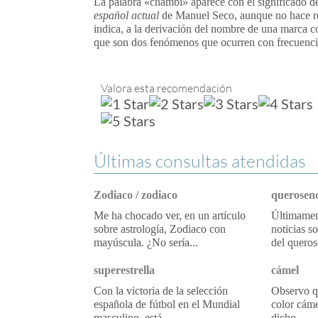
La palabra «chambi» aparece con el significado de 
español actual
de Manuel Seco, aunque no hace re
indica, a la derivación del nombre de una marca co
que son dos fenómenos que ocurren con frecuencia
Valora esta recomendación
Últimas consultas atendidas
Zodiaco / zodiaco
queroseno
Me ha chocado ver, en un artículo
Últimament
sobre astrología, Zodiaco con
noticias s
mayúscula. ¿No sería...
del queros
superestrella
cámel
Con la victoria de la selección
Observo qu
española de fútbol en el Mundial
color cáme
masculino, está...
dicho...