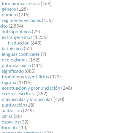
formas incorrectas
(169)
género
(128)
número
(215)
regímenes verbales
(155)
xico
(2.894)
antropónimos
(75)
extranjerismos
(1.255)
traducción
(649)
latinismos
(52)
lenguas cooficiales
(7)
neologismos
(162)
pobreza léxica
(111)
significado
(885)
topónimos y gentilicios
(323)
tografía
(1.099)
acentuación y pronunciación
(248)
errores escritura
(352)
mayúsculas y minúsculas
(420)
puntuación
(18)
sualización
(245)
cifras
(28)
espacios
(32)
formato
(14)
marcas tipográficas
(171)